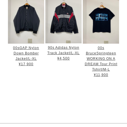
90s Adidas Nylon
00sGAP Nylon
00s
Track Jacket/L-XL
Down Bomber
BruceSpringteen
¥4,500
Jacket/L-XL
WORKING ON A
¥17,900
DREAM Tour Print
Tshirt/M-L
¥11,900