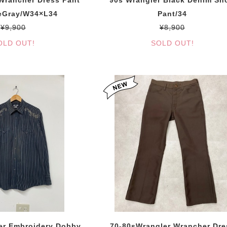
Wrancher Dress Pant
90s Wrangler Black Denim Sho
eGray/W34×L34
Pant/34
¥9,900
¥8,900
OLD OUT!
SOLD OUT!
er Embroidery Dobby
70-80sWrangler Wrancher Dre