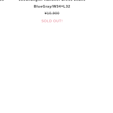
BlueGray/W34×L32
¥10,900
SOLD OUT!