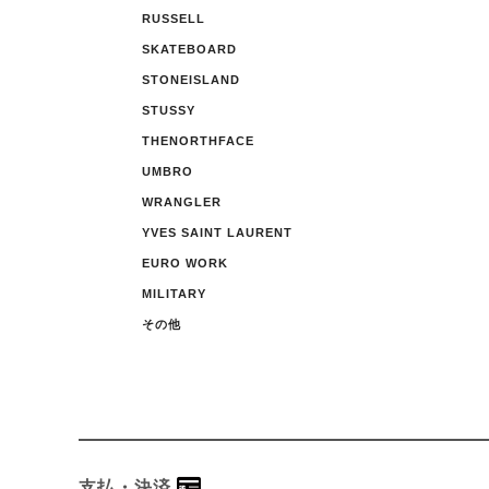
RUSSELL
SKATEBOARD
STONEISLAND
STUSSY
THENORTHFACE
UMBRO
WRANGLER
YVES SAINT LAURENT
EURO WORK
MILITARY
その他
支払・決済