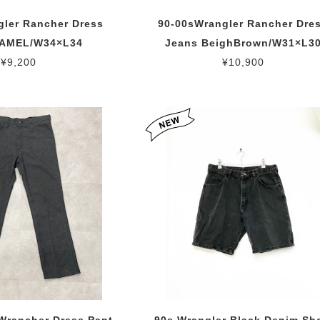
gler Rancher Dress
90-00sWrangler Rancher Dre
CAMEL/W34×L34
Jeans BeighBrown/W31×L3
¥9,200
¥10,900