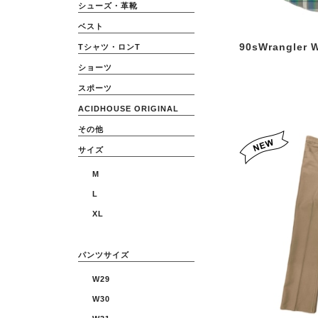
シューズ・革靴
ベスト
90sWrangler W
Tシャツ・ロンT
ショーツ
スポーツ
ACIDHOUSE ORIGINAL
その他
サイズ
M
L
XL
パンツサイズ
W29
W30