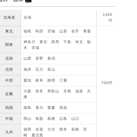
1400
北海道
全域
円
東北
福島 秋田 宮城 山形 岩手 青森
神奈川 東京 群馬 千葉 埼玉 栃
関東
木 茨城
北陸
山梨 長野 新潟
北陸
福井 石川 富山
中部
愛知 岐阜 静岡 三重
700円
大阪 奈良 和歌山 京都 滋賀 兵
近畿
庫
四国
徳島 香川 愛媛 高知
中国
岡山 鳥取 島根 広島 山口
福岡 佐賀 大分 熊本 長崎 宮
九州
崎 鹿児島