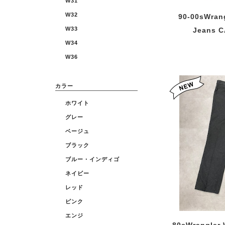
W31
W32
90-00sWran
W33
Jeans 
W34
W36
カラー
ホワイト
グレー
ベージュ
ブラック
ブルー・インディゴ
ネイビー
レッド
ピンク
エンジ