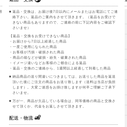
用
■ 返品・交換は、お届け後7日以内にメールまたはお電話にてご連
絡下さい。返品のご案内をさせて頂きます。（返品をお受けで
きない商品もありますので、ご連絡の前に下記内容をご確認下
さいませ）
【返品・交換をお受けできない商品】
。
・お届けから7日以上経過した商品
・一度ご使用になられた商品
・お客様が汚損・破損された商品
・商品の箱などが破損・紛失・破棄された商品
・イメージ違いなどお客様のご都合による返品
・返品・交換のご連絡から、1週間以上経過して到着した商品
■ 納品商品の送り間違いにつきましては、お送りした商品を返送
頂いた後にご注文の商品をお送り致します（送料は当店が負担
します）。大変ご迷惑をお掛け致しますが何卒ご理解ご了承下
さいませ。
■ 万が一、商品が欠品している場合は、同等価格の商品と交換さ
せて頂くか、代金をお返しさせて頂きます。
配送・物流