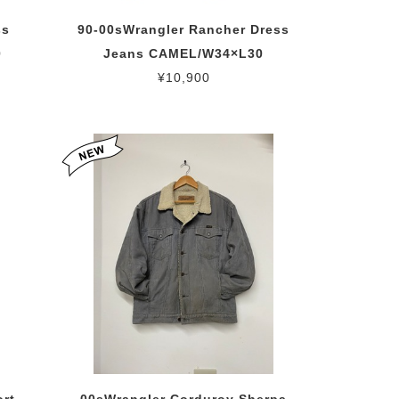
ss
90-00sWrangler Rancher Dress
0
Jeans CAMEL/W34×L30
¥10,900