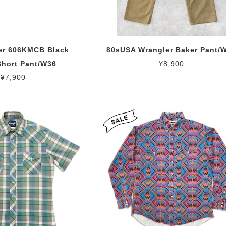
er 606KMCB Black
80sUSA Wrangler Baker Pant/
Short Pant/W36
¥8,900
¥7,900