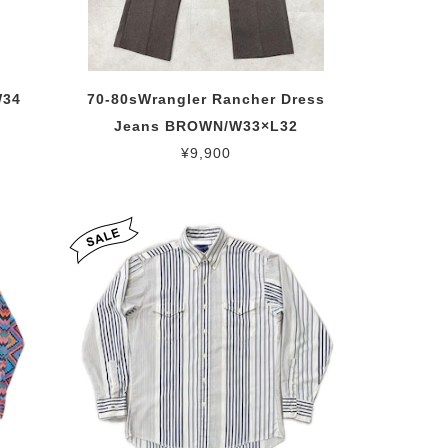
W34
70-80sWrangler Rancher Dress
Jeans BROWN/W33×L32
¥9,900