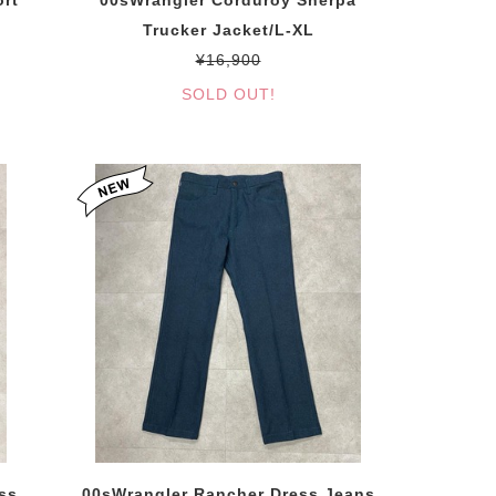
rt
00sWrangler Corduroy Sherpa
Trucker Jacket/L-XL
¥16,900
SOLD OUT!
ss
00sWrangler Rancher Dress Jeans