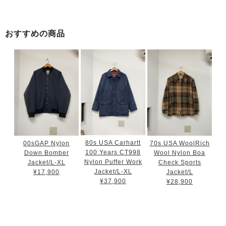
おすすめの商品
80s USA Carhartt
00sGAP Nylon
70s USA WoolRich
100 Years CT998
Down Bomber
Wool Nylon Boa
Nylon Puffer Work
Jacket/L-XL
Check Sports
Jacket/L-XL
¥17,900
Jacket/L
¥37,900
¥28,900