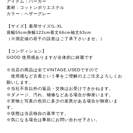
アイテム：パーカー
素材：コットンポリエステル
カラー：ヘザーグレー
【サイズ】着用サイズ/L-XL
肩幅55cm身幅122cm着丈66cm袖丈63cm
（※測定値の若干の誤差はご了承下さいませ。）
【コンディション】
GOOD 使用感ありますが全体的に綺麗です
※当店の商品は全てVINTAGE,USEDですので
使用感など古着という事をご理解の上ご注文よろしくお
願いします。
※当社不良以外の返品・交換はお受けできかねます。
※ダメージ、汚れ、補修などある場合が御座います。
※実物と写真の色目に多少の差異がある場合が御座いま
す。
※状態は当店独自の基準です。
※気になる場合は事前にお問い合わせ下さい。