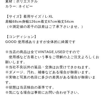
素材：ポリエステル
カラー: ネイビー
【サイズ】着用サイズ / L-XL
肩幅68cm身幅126cm着丈67cm袖丈54cm
（※測定値の若干の誤差はご了承下さいませ。）
【コンディション】
GOOD 使用感ありますが全体的に綺麗です
※当店の商品は全てVINTAGE,USEDですので
使用感など古着という事をご理解の上ご注文よろしくお
願いします。
※当社不良以外の返品・交換はお受けできかねます。
※ダメージ、汚れ、補修などある場合が御座います。
※実物と写真の色目に多少の差異がある場合が御座いま
す。
※状態は当店独自の基準です。
※気になる場合は事前にお問い合わせ下さい。