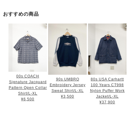
おすすめの商品
00s COACH
90s UMBRO
80s USA Carhartt
Signature Jacquard
Embroidery Jersey
100 Years CT998
Pattern Open Collar
Sweat Shirt/L-XL
Nylon Puffer Work
Shirt/L-XL
¥3,500
Jacket/L-XL
¥6,500
¥37,900