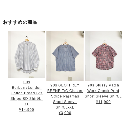
おすすめの商品
00s
90s GEOFFREY
90s Stussy Patch
BurberryLondon
BEENE T/C Cluster
Work Check Print
Cotton Broad IVY
Stripe Pajamas
Short Sleeve Shirt/L
Stripe BD Shirt/L-
Short Sleeve
¥11,900
XL
Shirt/L-XL
¥14,900
¥3,000