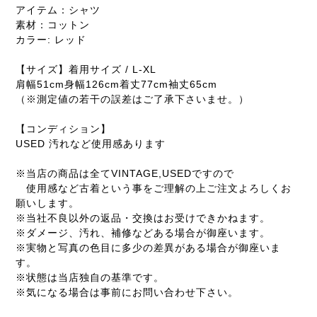
アイテム：シャツ
素材：コットン
カラー: レッド
【サイズ】着用サイズ / L-XL
肩幅51cm身幅126cm着丈77cm袖丈65cm
（※測定値の若干の誤差はご了承下さいませ。）
【コンディション】
USED 汚れなど使用感あります
※当店の商品は全てVINTAGE,USEDですので
使用感など古着という事をご理解の上ご注文よろしくお
願いします。
※当社不良以外の返品・交換はお受けできかねます。
※ダメージ、汚れ、補修などある場合が御座います。
※実物と写真の色目に多少の差異がある場合が御座いま
す。
※状態は当店独自の基準です。
※気になる場合は事前にお問い合わせ下さい。