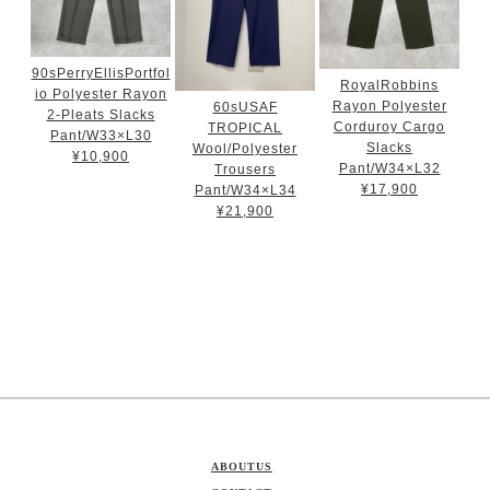
90sPerryEllisPortfol
RoyalRobbins
io Polyester Rayon
Rayon Polyester
60sUSAF
2-Pleats Slacks
Corduroy Cargo
TROPICAL
Pant/W33×L30
Slacks
Wool/Polyester
¥10,900
Pant/W34×L32
Trousers
¥17,900
Pant/W34×L34
¥21,900
ABOUTUS