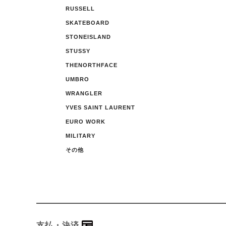
RUSSELL
SKATEBOARD
STONEISLAND
STUSSY
THENORTHFACE
UMBRO
WRANGLER
YVES SAINT LAURENT
EURO WORK
MILITARY
その他
支払・決済