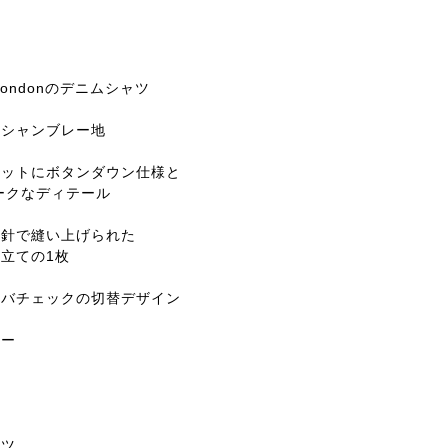
of Londonのデニムシャツ
のシャンブレー地
ケットにボタンダウン仕様と
ークなディテール
運針で縫い上げられた
立ての1枚
ノバチェックの切替デザイン
ラー
ャツ