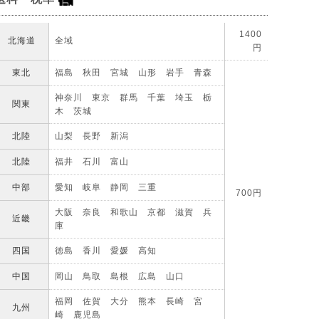
1400
北海道
全域
円
東北
福島 秋田 宮城 山形 岩手 青森
神奈川 東京 群馬 千葉 埼玉 栃
関東
木 茨城
北陸
山梨 長野 新潟
北陸
福井 石川 富山
中部
愛知 岐阜 静岡 三重
700円
大阪 奈良 和歌山 京都 滋賀 兵
近畿
庫
四国
徳島 香川 愛媛 高知
中国
岡山 鳥取 島根 広島 山口
福岡 佐賀 大分 熊本 長崎 宮
九州
崎 鹿児島