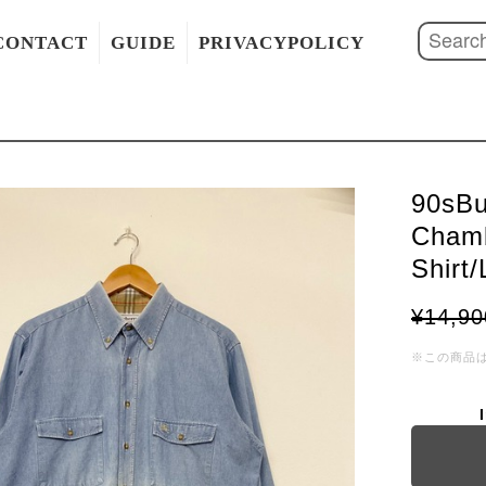
CONTACT
GUIDE
PRIVACYPOLICY
90sBu
Cham
Shirt
¥14,90
※この商品