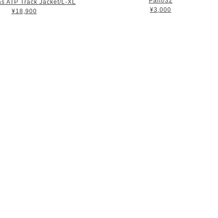
Pant/32
s ATP Track Jacket/L-XL
¥3,000
¥18,900