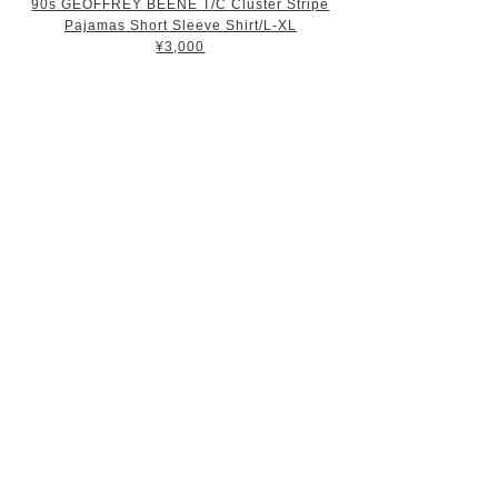
90s GEOFFREY BEENE T/C Cluster Stripe
Pajamas Short Sleeve Shirt/L-XL
¥3,000