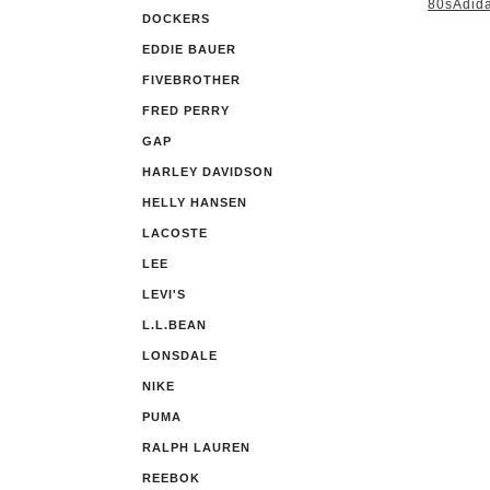
80sAdida
DOCKERS
EDDIE BAUER
FIVEBROTHER
FRED PERRY
GAP
HARLEY DAVIDSON
HELLY HANSEN
LACOSTE
LEE
LEVI'S
L.L.BEAN
LONSDALE
NIKE
PUMA
RALPH LAUREN
REEBOK