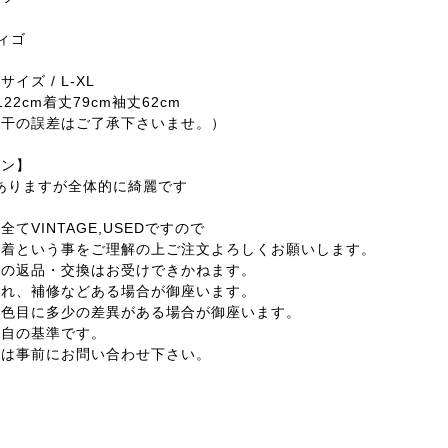
ン
ィゴ
イズ / L-XL
22cm着丈79cm袖丈62cm
若干の誤差はご了承下さいませ。）
ョン】
感ありますが全体的に綺麗です
てVINTAGE,USEDですので
着という事をご理解の上ご注文よろしくお願いします。
外の返品・交換はお受けできかねます。
汚れ、補修などある場合が御座います。
の色目に多少の差異がある場合が御座います。
独自の基準です。
合は事前にお問い合わせ下さい。