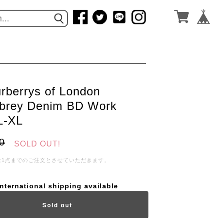
rberrys of London
brey Denim BD Work
/L-XL
0
SOLD OUT!
は1点までのご注文とさせていただきます。
International shipping available
Sold out