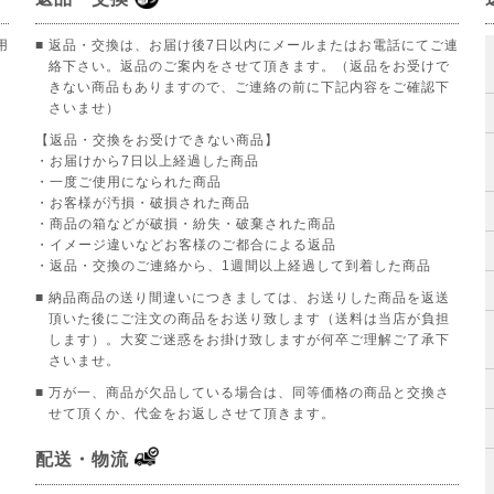
用
■ 返品・交換は、お届け後7日以内にメールまたはお電話にてご連
絡下さい。返品のご案内をさせて頂きます。（返品をお受けで
きない商品もありますので、ご連絡の前に下記内容をご確認下
さいませ）
【返品・交換をお受けできない商品】
。
・お届けから7日以上経過した商品
・一度ご使用になられた商品
・お客様が汚損・破損された商品
・商品の箱などが破損・紛失・破棄された商品
・イメージ違いなどお客様のご都合による返品
・返品・交換のご連絡から、1週間以上経過して到着した商品
■ 納品商品の送り間違いにつきましては、お送りした商品を返送
頂いた後にご注文の商品をお送り致します（送料は当店が負担
します）。大変ご迷惑をお掛け致しますが何卒ご理解ご了承下
さいませ。
■ 万が一、商品が欠品している場合は、同等価格の商品と交換さ
せて頂くか、代金をお返しさせて頂きます。
配送・物流