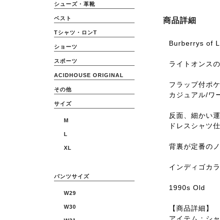
シューズ・革靴
ベスト
商品詳細
Tシャツ・ロンT
Burberrys 
ショーツ
スポーツ
ライトオンス
ACIDHOUSE ORIGINAL
フラップ付ポ
その他
カジュアル/ワ
サイズ
反面、細かい
M
ドレスシャツ仕
L
背裏が定番の
XL
インディゴカ
パンツサイズ
1990s Old
W29
W30
【商品詳細】
アイテム：シ