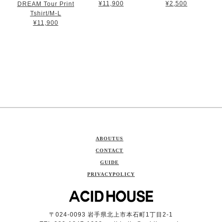
¥11,900
¥2,500
DREAM Tour Print
Tshirt/M-L
¥11,900
ABOUTUS
CONTACT
GUIDE
PRIVACYPOLICY
〒024-0093 岩手県北上市本石町1丁目2-1