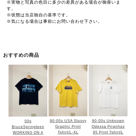
※実物と写真の色目に多少の差異がある場合が御座いま
す。
※状態は当店独自の基準です。
※気になる場合は事前にお問い合わせ下さい。
おすすめの商品
90-00s USA Stussy
90-00s Unknown
00s
Graphic Print
Odessa Piranhas
BruceSpringteen
Tshirt/L-XL
95 Print Tshirt/L
WORKING ON A