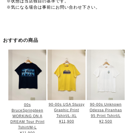
※状態は当店独自の基準です。
※気になる場合は事前にお問い合わせ下さい。
おすすめの商品
90-00s USA Stussy
90-00s Unknown
00s
Graphic Print
Odessa Piranhas
BruceSpringteen
Tshirt/L-XL
95 Print Tshirt/L
WORKING ON A
¥11,900
¥2,500
DREAM Tour Print
Tshirt/M-L
¥11,900