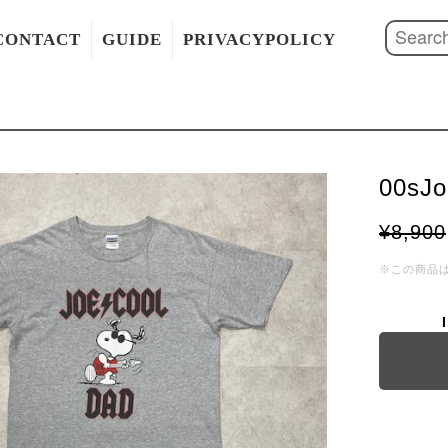
CONTACT
GUIDE
PRIVACYPOLICY
00sJo
¥8,900
※この商品