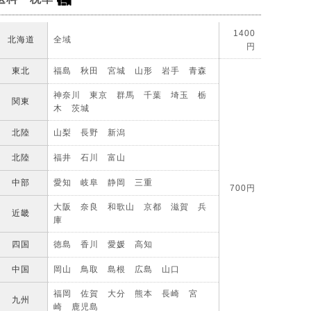
1400
北海道
全域
円
東北
福島 秋田 宮城 山形 岩手 青森
神奈川 東京 群馬 千葉 埼玉 栃
関東
木 茨城
北陸
山梨 長野 新潟
北陸
福井 石川 富山
中部
愛知 岐阜 静岡 三重
700円
大阪 奈良 和歌山 京都 滋賀 兵
近畿
庫
四国
徳島 香川 愛媛 高知
中国
岡山 鳥取 島根 広島 山口
福岡 佐賀 大分 熊本 長崎 宮
九州
崎 鹿児島