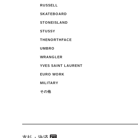
RUSSELL
SKATEBOARD
STONEISLAND
STUSSY
THENORTHFACE
UMBRO
WRANGLER
YVES SAINT LAURENT
EURO WORK
MILITARY
その他
支払・決済