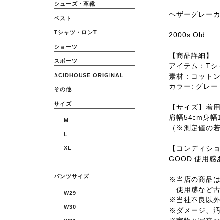
シューズ・革靴
ヘザーグレー
ベスト
Tシャツ・ロンT
2000s Old
ショーツ
【商品詳細】
スポーツ
アイテム：Tシ
素材：コット
ACIDHOUSE ORIGINAL
カラー: グレー
その他
サイズ
【サイズ】着用サ
肩幅54cm身幅1
M
（※測定値の
L
【コンディシ
XL
GOOD 使用
パンツサイズ
※当店の商品は全
使用感など古
W29
※当社不良以
W30
※ダメージ、