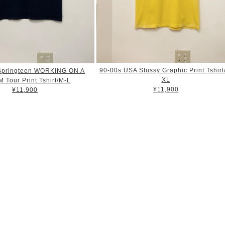
90-00s USA Stussy Graphic Print Tshirt
Springteen WORKING ON A
XL
Tour Print Tshirt/M-L
¥11,900
¥11,900