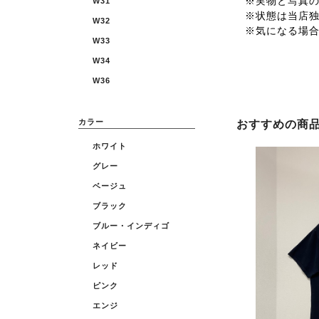
※実物と写真
W31
※状態は当店
W32
※気になる場
W33
W34
W36
カラー
おすすめの商
ホワイト
グレー
ベージュ
ブラック
ブルー・インディゴ
ネイビー
レッド
ピンク
エンジ