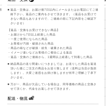
用
■ 返品・交換は、お届け後7日以内にメールまたはお電話にてご連
絡下さい。返品のご案内をさせて頂きます。（返品をお受けで
きない商品もありますので、ご連絡の前に下記内容をご確認下
さいませ）
【返品・交換をお受けできない商品】
。
・お届けから7日以上経過した商品
・一度ご使用になられた商品
・お客様が汚損・破損された商品
・商品の箱などが破損・紛失・破棄された商品
・イメージ違いなどお客様のご都合による返品
・返品・交換のご連絡から、1週間以上経過して到着した商品
■ 納品商品の送り間違いにつきましては、お送りした商品を返送
頂いた後にご注文の商品をお送り致します（送料は当店が負担
します）。大変ご迷惑をお掛け致しますが何卒ご理解ご了承下
さいませ。
■ 万が一、商品が欠品している場合は、同等価格の商品と交換さ
せて頂くか、代金をお返しさせて頂きます。
配送・物流