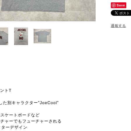
Save
通報する
リントT
した別キャラクター"JoeCool"
・スケートボードなど
ルチャーでもフューチャーされる
ラクターデザイン