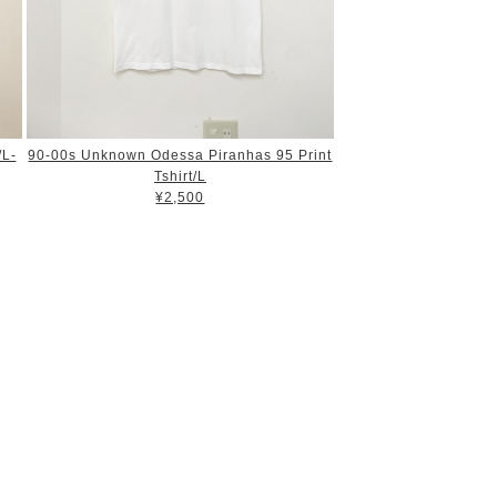
/L-
90-00s Unknown Odessa Piranhas 95 Print
Tshirt/L
¥2,500