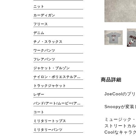
ニット
カーディガン
フリース
デニム
チノ・スラックス
ワークパンツ
フレアパンツ
ジャケット・ブルゾン
ナイロン・ポリエステルアウター
商品詳細
トラックジャケット
JoeCoolのプ
レザー
バンド/アート/ムービー/アニメ
Snoopyが変装
コート
ミュージック
ミリタリートップス
ストリートカ
ミリタリーパンツ
Coolなキャ