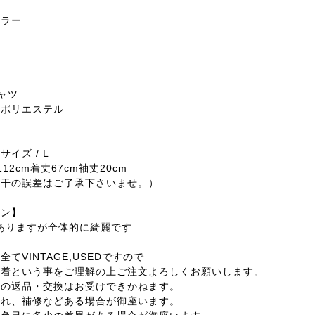
カラー
ャツ
ンポリエステル
イズ / L
12cm着丈67cm袖丈20cm
若干の誤差はご了承下さいませ。）
ョン】
感ありますが全体的に綺麗です
てVINTAGE,USEDですので
着という事をご理解の上ご注文よろしくお願いします。
外の返品・交換はお受けできかねます。
汚れ、補修などある場合が御座います。