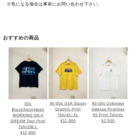
※気になる場合は事前にお問い合わせ下さい。
おすすめの商品
90-00s USA Stussy
90-00s Unknown
00s
Graphic Print
Odessa Piranhas
BruceSpringteen
Tshirt/L-XL
95 Print Tshirt/L
WORKING ON A
¥11,900
¥2,500
DREAM Tour Print
Tshirt/M-L
¥11,900