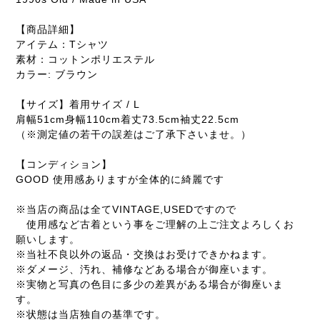
【商品詳細】
アイテム：Tシャツ
素材：コットンポリエステル
カラー: ブラウン
【サイズ】着用サイズ / L
肩幅51cm身幅110cm着丈73.5cm袖丈22.5cm
（※測定値の若干の誤差はご了承下さいませ。）
【コンディション】
GOOD 使用感ありますが全体的に綺麗です
※当店の商品は全てVINTAGE,USEDですので
使用感など古着という事をご理解の上ご注文よろしくお
願いします。
※当社不良以外の返品・交換はお受けできかねます。
※ダメージ、汚れ、補修などある場合が御座います。
※実物と写真の色目に多少の差異がある場合が御座いま
す。
※状態は当店独自の基準です。