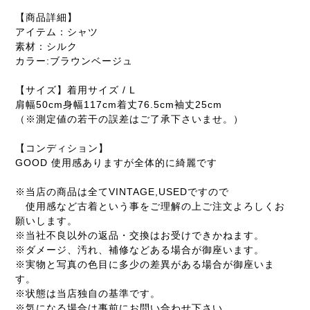
【商品詳細】
アイテム：シャツ
素材：シルク
カラー:ブラウンベージュ
【サイズ】着用サイズ / L
肩幅50cm身幅117cm着丈76.5cm袖丈25cm
（※測定値の若干の誤差はご了承下さいませ。）
【コンディション】
GOOD 使用感ありますが全体的に綺麗です
※当店の商品は全てVINTAGE,USEDですので
使用感など古着という事をご理解の上ご注文よろしくお
願いします。
※当社不良以外の返品・交換はお受けできかねます。
※ダメージ、汚れ、補修などある場合が御座います。
※実物と写真の色目に多少の差異がある場合が御座いま
す。
※状態は当店独自の基準です。
※気になる場合は事前にお問い合わせ下さい。