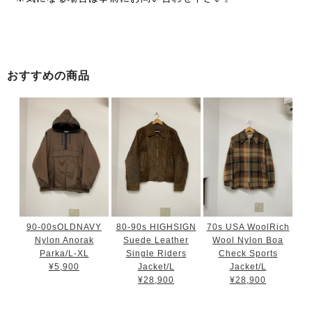
おすすめの商品
90-00sOLDNAVY
80-90s HIGHSIGN
70s USA WoolRich
Nylon Anorak
Suede Leather
Wool Nylon Boa
Parka/L-XL
Single Riders
Check Sports
¥5,900
Jacket/L
Jacket/L
¥28,900
¥28,900