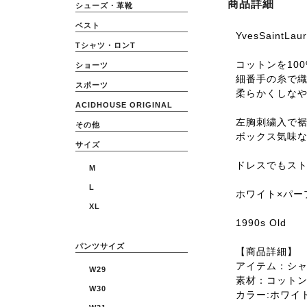
商品詳細
シューズ・革靴
ベスト
YvesSaintL
Tシャツ・ロンT
コットンを10
ショーツ
細番手の糸で
スポーツ
柔らかくしな
ACIDHOUSE ORIGINAL
左胸刺繍入で
その他
ボックス気味
サイズ
ドレスでもスト
M
L
ホワイト×パー
XL
1990s Old
パンツサイズ
【商品詳細】
アイテム：シ
W29
素材：コット
W30
カラー:ホワイ