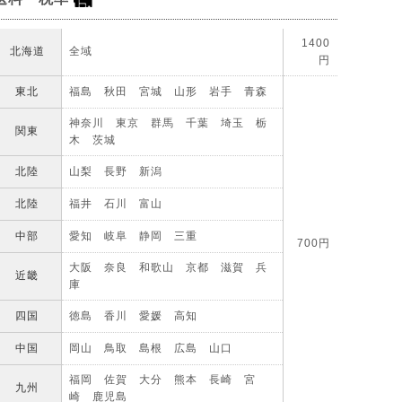
1400
北海道
全域
円
東北
福島 秋田 宮城 山形 岩手 青森
神奈川 東京 群馬 千葉 埼玉 栃
関東
木 茨城
北陸
山梨 長野 新潟
北陸
福井 石川 富山
中部
愛知 岐阜 静岡 三重
700円
大阪 奈良 和歌山 京都 滋賀 兵
近畿
庫
四国
徳島 香川 愛媛 高知
中国
岡山 鳥取 島根 広島 山口
福岡 佐賀 大分 熊本 長崎 宮
九州
崎 鹿児島