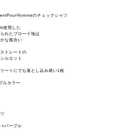
aurentPourHommeのチェックシャツ
0%使用した
織られたブロード地は
やかな風合い
裾ストレートの
なシルエット
リートにでも落とし込み易い1枚
プルカラー
ャツ
ン
ト×パープル