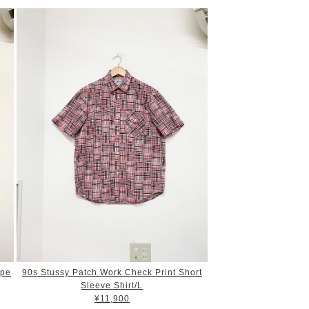
ipe
90s Stussy Patch Work Check Print Short
Sleeve Shirt/L
¥11,900