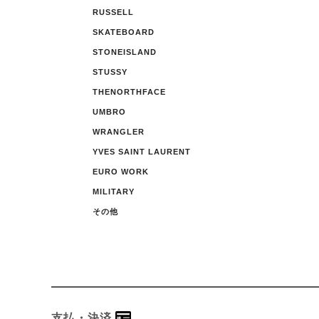
RUSSELL
SKATEBOARD
STONEISLAND
STUSSY
THENORTHFACE
UMBRO
WRANGLER
YVES SAINT LAURENT
EURO WORK
MILITARY
その他
支払・決済