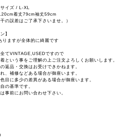
イズ / L-XL
20cm着丈79cm袖丈59cm
若干の誤差はご了承下さいませ。）
ョン】
感ありますが全体的に綺麗です
てVINTAGE,USEDですので
着という事をご理解の上ご注文よろしくお願いします。
外の返品・交換はお受けできかねます。
汚れ、補修などある場合が御座います。
の色目に多少の差異がある場合が御座います。
独自の基準です。
合は事前にお問い合わせ下さい。
品