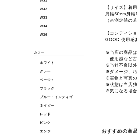
W31
【サイズ】着用サ
W32
肩幅50cm身幅1
W33
（※測定値の
W34
【コンディシ
W36
GOOD 使用
※当店の商品は全
カラー
使用感など古
ホワイト
※当社不良以
※ダメージ、
グレー
※実物と写真
ベージュ
※状態は当店
ブラック
※気になる場
ブルー・インディゴ
ネイビー
レッド
ピンク
おすすめの商
エンジ