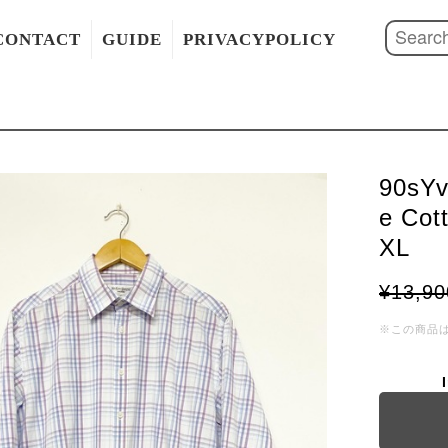
CONTACT
GUIDE
PRIVACYPOLICY
90sYv
e Cot
XL
¥13,90
※この商品