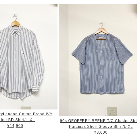
ryLondon Cotton Broad IVY
ripe BD Shirt/L-XL
90s GEOFFREY BEENE T/C Cluster Str
¥14,900
Pajamas Short Sleeve Shirt/L-XL
¥3,000