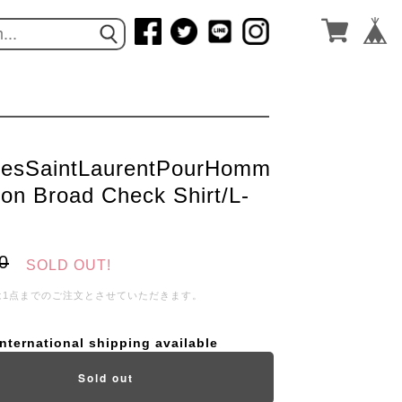
esSaintLaurentPourHomm
ton Broad Check Shirt/L-
0
SOLD OUT!
は1点までのご注文とさせていただきます。
International shipping available
Sold out