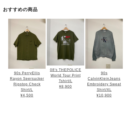
おすすめの商品
08's THEPOLICE
90s PerryEllis
90s
World Tour Print
Rayon Seersucker
CalvinKleinJeans
Tshirt/L
Ripstop Check
Embroidery Sweat
¥8,900
Shirt/L
Shirt/XL
¥4,500
¥10,900