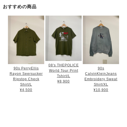
おすすめの商品
08's THEPOLICE
90s PerryEllis
90s
World Tour Print
Rayon Seersucker
CalvinKleinJeans
Tshirt/L
Ripstop Check
Embroidery Sweat
¥8,900
Shirt/L
Shirt/XL
¥4,500
¥10,900