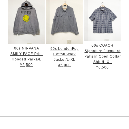
00s COACH
00s NIRVANA
90s LondonFog
Signature Jacquard
SMILY FACE Print
Cotton Work
Pattern Open Collar
Hooded Parka/L
Jacket/L-XL
Shirt/L-XL
¥2,500
¥5,000
¥6,500