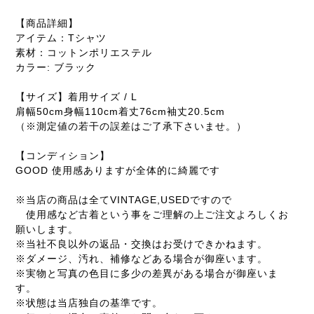
【商品詳細】
アイテム：Tシャツ
素材：コットンポリエステル
カラー: ブラック
【サイズ】着用サイズ / L
肩幅50cm身幅110cm着丈76cm袖丈20.5cm
（※測定値の若干の誤差はご了承下さいませ。）
【コンディション】
GOOD 使用感ありますが全体的に綺麗です
※当店の商品は全てVINTAGE,USEDですので
使用感など古着という事をご理解の上ご注文よろしくお
願いします。
※当社不良以外の返品・交換はお受けできかねます。
※ダメージ、汚れ、補修などある場合が御座います。
※実物と写真の色目に多少の差異がある場合が御座いま
す。
※状態は当店独自の基準です。