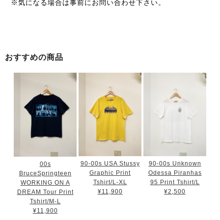
※気になる場合は事前にお問い合わせ下さい。
おすすめの商品
90-00s USA Stussy
90-00s Unknown
00s
Graphic Print
Odessa Piranhas
BruceSpringteen
Tshirt/L-XL
95 Print Tshirt/L
WORKING ON A
¥11,900
¥2,500
DREAM Tour Print
Tshirt/M-L
¥11,900