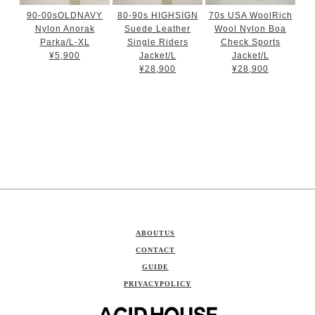
90-00sOLDNAVY
80-90s HIGHSIGN
70s USA WoolRich
Nylon Anorak
Suede Leather
Wool Nylon Boa
Parka/L-XL
Single Riders
Check Sports
¥5,900
Jacket/L
Jacket/L
¥28,900
¥28,900
ABOUTUS
CONTACT
GUIDE
PRIVACYPOLICY