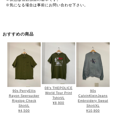
※気になる場合は事前にお問い合わせ下さい。
おすすめの商品
08's THEPOLICE
90s PerryEllis
90s
World Tour Print
Rayon Seersucker
CalvinKleinJeans
Tshirt/L
Ripstop Check
Embroidery Sweat
¥8,900
Shirt/L
Shirt/XL
¥4,500
¥10,900