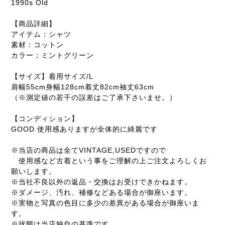
1990s Old
【商品詳細】
アイテム：シャツ
素材：コットン
カラー：ミントグリーン
【サイズ】着用サイズ/L
肩幅55cm身幅128cm着丈82cm袖丈63cm
（※測定値の若干の誤差はご了承下さいませ。）
【コンディション】
GOOD 使用感ありますが全体的に綺麗です
※当店の商品は全てVINTAGE,USEDですので
使用感など古着という事をご理解の上ご注文よろしくお
願いします。
※当社不良以外の返品・交換はお受けできかねます。
※ダメージ、汚れ、補修などある場合が御座います。
※実物と写真の色目に多少の差異がある場合が御座いま
す。
※状態は当店独自の基準です。