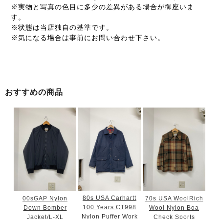
※実物と写真の色目に多少の差異がある場合が御座いま
す。
※状態は当店独自の基準です。
※気になる場合は事前にお問い合わせ下さい。
おすすめの商品
80s USA Carhartt
00sGAP Nylon
70s USA WoolRich
100 Years CT998
Down Bomber
Wool Nylon Boa
Nylon Puffer Work
Jacket/L-XL
Check Sports