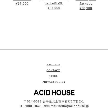
Jacket/L-XL
¥17,900
Jacket/L
¥37,900
¥28,900
ABOUTUS
CONTACT
GUIDE
PRIVACYPOLICY
〒024-0093 岩手県北上市本石町1丁目2-1
TEL:080-1847-1998 mail:
hello@acidhouse.jp