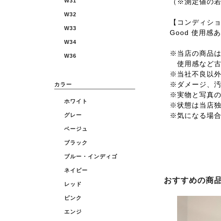
（※測定値の
W31
W32
【コンディシ
W33
Good 使用
W34
※当店の商品は全
W36
使用感など古
※当社不良以
※ダメージ、
カラー
※実物と写真
ホワイト
※状態は当店
※気になる場
グレー
ベージュ
ブラック
ブルー・インディゴ
ネイビー
おすすめの商
レッド
ピンク
エンジ