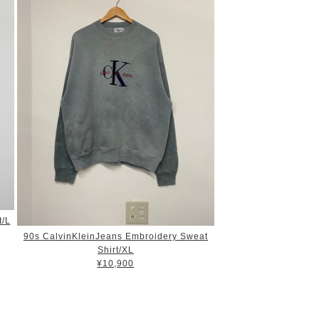
t/L
90s CalvinKleinJeans Embroidery Sweat
Shirt/XL
¥10,900