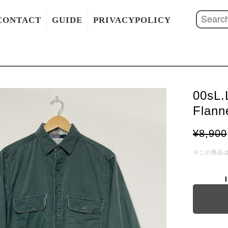
CONTACT
GUIDE
PRIVACYPOLICY
00sL.
Flann
¥8,900
※この商品