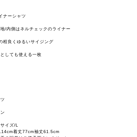
のライナーシャツ
地/内側はネルチェックのライナー
の程良くゆるいサイジング
ーとしても使える一枚
ー
ャツ
ン
ーン
サイズ/L
14cm着丈77cm袖丈61.5cm