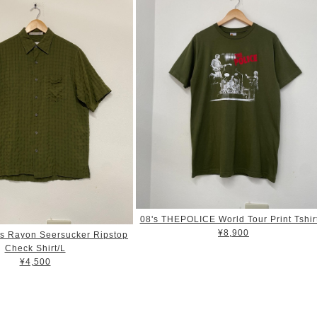
08's THEPOLICE World Tour Print Tshir
¥8,900
is Rayon Seersucker Ripstop
Check Shirt/L
¥4,500