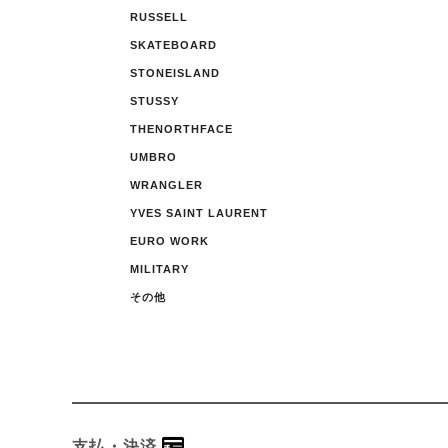
RUSSELL
SKATEBOARD
STONEISLAND
STUSSY
THENORTHFACE
UMBRO
WRANGLER
YVES SAINT LAURENT
EURO WORK
MILITARY
その他
支払・決済