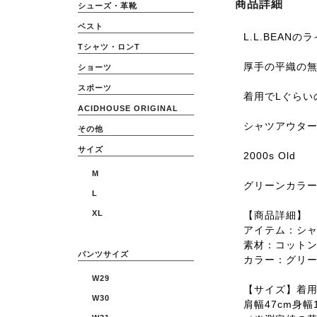
商品詳細
シューズ・革靴
ベスト
L.L.BEAN
Tシャツ・ロンT
厚手の平織の無
ショーツ
スポーツ
着用でLぐらい
ACIDHOUSE ORIGINAL
シャツアウタ
その他
サイズ
2000s Old
M
グリーンカラ
L
XL
【商品詳細】
アイテム：シ
素材：コット
パンツサイズ
カラー：グリ
W29
【サイズ】着用
W30
肩幅47cm身幅1