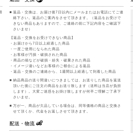
用
■ 返品・交換は、お届け後7日以内にメールまたはお電話にてご連
絡下さい。返品のご案内をさせて頂きます。（返品をお受けで
きない商品もありますので、ご連絡の前に下記内容をご確認下
さいませ）
【返品・交換をお受けできない商品】
。
・お届けから7日以上経過した商品
・一度ご使用になられた商品
・お客様が汚損・破損された商品
・商品の箱などが破損・紛失・破棄された商品
・イメージ違いなどお客様のご都合による返品
・返品・交換のご連絡から、1週間以上経過して到着した商品
■ 納品商品の送り間違いにつきましては、お送りした商品を返送
頂いた後にご注文の商品をお送り致します（送料は当店が負担
します）。大変ご迷惑をお掛け致しますが何卒ご理解ご了承下
さいませ。
■ 万が一、商品が欠品している場合は、同等価格の商品と交換さ
せて頂くか、代金をお返しさせて頂きます。
配送・物流