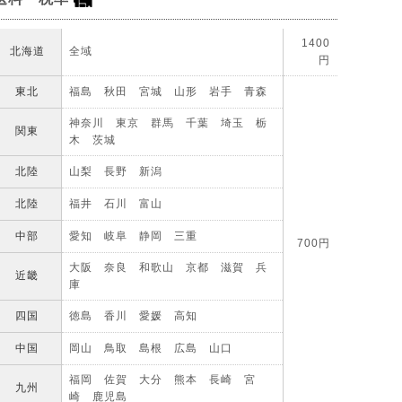
1400
北海道
全域
円
東北
福島 秋田 宮城 山形 岩手 青森
神奈川 東京 群馬 千葉 埼玉 栃
関東
木 茨城
北陸
山梨 長野 新潟
北陸
福井 石川 富山
中部
愛知 岐阜 静岡 三重
700円
大阪 奈良 和歌山 京都 滋賀 兵
近畿
庫
四国
徳島 香川 愛媛 高知
中国
岡山 鳥取 島根 広島 山口
福岡 佐賀 大分 熊本 長崎 宮
九州
崎 鹿児島