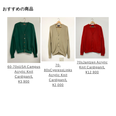
おすすめの商品
70sJantzen Acrylic
70-
60-70sUSA Campus
Knit Cardigan/L
80sCypressLinks
Acrylic Knit
¥12,900
Acrylic Knit
Cardigan/L
Cardigan/L
¥3,900
¥2,000