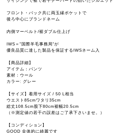
サイジングで裾で若干テーパードの効いたシルエット
フロント・バック共に両玉縁ポケットで
後ろ中心にブランドネーム
内側マーベルト/裾ダブル仕上げ
IWS＝"国際羊毛事務局"が
優良品質に達した製品を保証するIWSネーム入
【商品詳細】
アイテム：パンツ
素材：ウール
カラー: グレー
【サイズ】着用サイズ / 50 L相当
ウエスト85cmワタリ35cm
総丈108.5cm股下80cm裾幅20.5cm
（※測定値の若干の誤差はご了承下さいませ。）
【コンディション】
GOOD 全体的に綺麗です