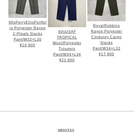
90sPerryEllisPortfol
RoyalRobbins
io Polyester Rayon
Rayon Polyester
60sUSAF
2-Pleats Slacks
Corduroy Cargo
TROPICAL
Pant/W33×L30
Slacks
Wool/Polyester
¥10,900
Pant/W34×L32
Trousers
¥17,900
Pant/W34×L34
¥21,900
ABOUTUS