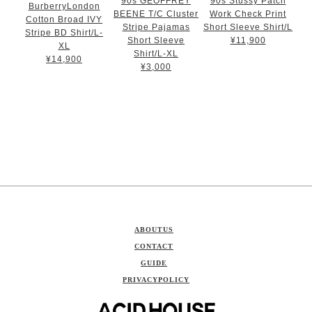
90s GEOFFREY
90s Stussy Patch
BurberryLondon
BEENE T/C Cluster
Work Check Print
Cotton Broad IVY
Stripe Pajamas
Short Sleeve Shirt/L
Stripe BD Shirt/L-
Short Sleeve
¥11,900
XL
Shirt/L-XL
¥14,900
¥3,000
ABOUTUS
CONTACT
GUIDE
PRIVACYPOLICY