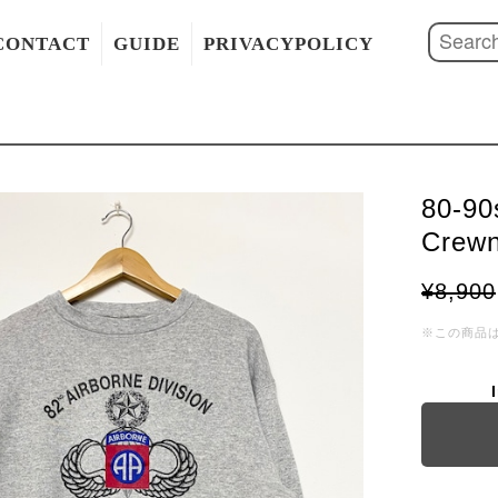
CONTACT
GUIDE
PRIVACYPOLICY
80-90
Crewn
¥8,900
※この商品