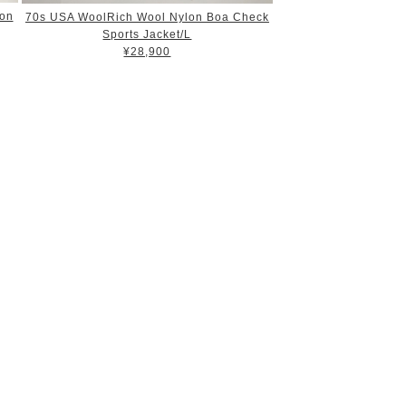
lon
70s USA WoolRich Wool Nylon Boa Check
Sports Jacket/L
¥28,900