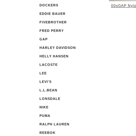
DOCKERS
00sGAP Nylo
EDDIE BAUER
FIVEBROTHER
FRED PERRY
GAP
HARLEY DAVIDSON
HELLY HANSEN
LACOSTE
LEE
LEVI'S
L.L.BEAN
LONSDALE
NIKE
PUMA
RALPH LAUREN
REEBOK