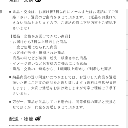
用
■ 返品・交換は、お届け後7日以内にメールまたはお電話にてご連
絡下さい。返品のご案内をさせて頂きます。（返品をお受けで
きない商品もありますので、ご連絡の前に下記内容をご確認下
さいませ）
【返品・交換をお受けできない商品】
。
・お届けから7日以上経過した商品
・一度ご使用になられた商品
・お客様が汚損・破損された商品
・商品の箱などが破損・紛失・破棄された商品
・イメージ違いなどお客様のご都合による返品
・返品・交換のご連絡から、1週間以上経過して到着した商品
■ 納品商品の送り間違いにつきましては、お送りした商品を返送
頂いた後にご注文の商品をお送り致します（送料は当店が負担
します）。大変ご迷惑をお掛け致しますが何卒ご理解ご了承下
さいませ。
■ 万が一、商品が欠品している場合は、同等価格の商品と交換さ
せて頂くか、代金をお返しさせて頂きます。
配送・物流