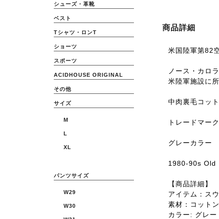
シューズ・革靴
ベスト
商品詳細
Tシャツ・ロンT
ショーツ
米国陸軍第82
スポーツ
ノース・カロ
ACIDHOUSE ORIGINAL
米陸軍施設に
その他
中肉裏毛コッ
サイズ
M
トレードマー
L
グレーカラー
XL
1980-90s Old
パンツサイズ
【商品詳細】
W29
アイテム：ス
素材：コット
W30
カラー: グレー