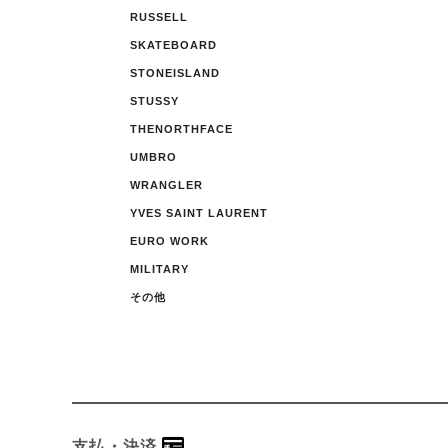
RUSSELL
SKATEBOARD
STONEISLAND
STUSSY
THENORTHFACE
UMBRO
WRANGLER
YVES SAINT LAURENT
EURO WORK
MILITARY
その他
支払・決済