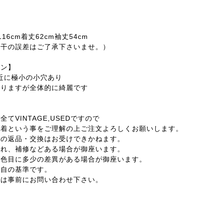
16cm着丈62cm袖丈54cm
若干の誤差はご了承下さいませ。）
ョン】
付近に極小の小穴あり
ますが全体的に綺麗です
てVINTAGE,USEDですので
着という事をご理解の上ご注文よろしくお願いします。
外の返品・交換はお受けできかねます。
汚れ、補修などある場合が御座います。
の色目に多少の差異がある場合が御座います。
独自の基準です。
合は事前にお問い合わせ下さい。