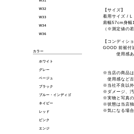
W31
W32
【サイズ】
着用サイズ / L
W33
肩幅57cm身幅1
W34
（※測定値の
W36
【コンディシ
GOOD 前裾
カラー
使用感あり
ホワイト
グレー
※当店の商品は全
ベージュ
使用感など古
※当社不良以
ブラック
※ダメージ、
ブルー・インディゴ
※実物と写真
ネイビー
※状態は当店
※気になる場
レッド
ピンク
エンジ