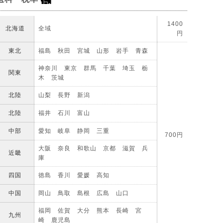
1400
北海道
全域
円
東北
福島 秋田 宮城 山形 岩手 青森
神奈川 東京 群馬 千葉 埼玉 栃
関東
木 茨城
北陸
山梨 長野 新潟
北陸
福井 石川 富山
中部
愛知 岐阜 静岡 三重
700円
大阪 奈良 和歌山 京都 滋賀 兵
近畿
庫
四国
徳島 香川 愛媛 高知
中国
岡山 鳥取 島根 広島 山口
福岡 佐賀 大分 熊本 長崎 宮
九州
崎 鹿児島