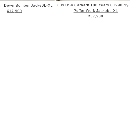
80s USA Carhartt 100 Years CT998 Ny
n Down Bomber Jacket/L-XL
Puffer Work Jacket/L-XL
¥17,900
¥37,900