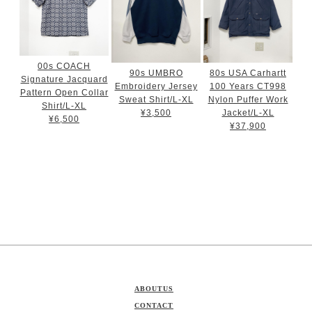
00s COACH
90s UMBRO
80s USA Carhartt
Signature Jacquard
Embroidery Jersey
100 Years CT998
Pattern Open Collar
Sweat Shirt/L-XL
Nylon Puffer Work
Shirt/L-XL
¥3,500
Jacket/L-XL
¥6,500
¥37,900
ABOUTUS
CONTACT