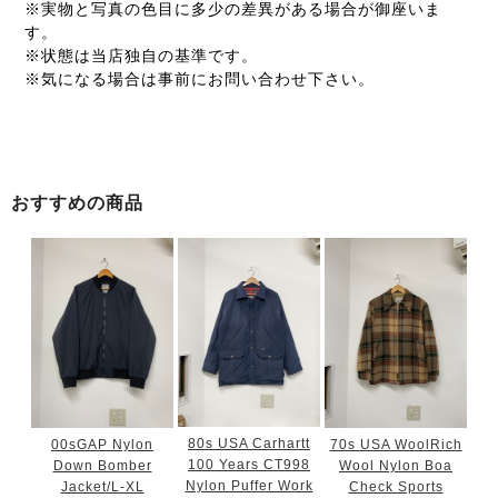
※実物と写真の色目に多少の差異がある場合が御座いま
す。
※状態は当店独自の基準です。
※気になる場合は事前にお問い合わせ下さい。
おすすめの商品
80s USA Carhartt
00sGAP Nylon
70s USA WoolRich
100 Years CT998
Down Bomber
Wool Nylon Boa
Nylon Puffer Work
Jacket/L-XL
Check Sports