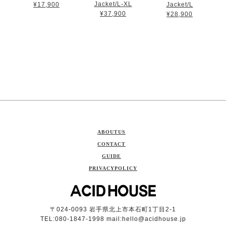
Jacket/L-XL
¥17,900
Jacket/L
¥37,900
¥28,900
ABOUTUS
CONTACT
GUIDE
PRIVACYPOLICY
〒024-0093 岩手県北上市本石町1丁目2-1
TEL:080-1847-1998 mail:
hello@acidhouse.jp