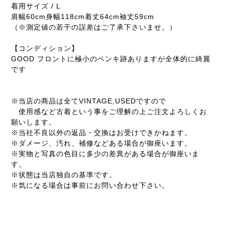
着用サイズ / L
肩幅60cm身幅118cm着丈64cm袖丈59cm
（※測定値の若干の誤差はご了承下さいませ。）
【コンディション】
GOOD フロントに極小のペンキ跡ありますが全体的に綺麗
です
※当店の商品は全てVINTAGE,USEDですので
使用感など古着という事をご理解の上ご注文よろしくお
願いします。
※当社不良以外の返品・交換はお受けできかねます。
※ダメージ、汚れ、補修などある場合が御座います。
※実物と写真の色目に多少の差異がある場合が御座いま
す。
※状態は当店独自の基準です。
※気になる場合は事前にお問い合わせ下さい。