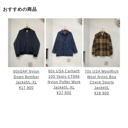
おすすめの商品
80s USA Carhartt
00sGAP Nylon
70s USA WoolRich
100 Years CT998
Down Bomber
Wool Nylon Boa
Nylon Puffer Work
Jacket/L-XL
Check Sports
Jacket/L-XL
¥17,900
Jacket/L
¥37,900
¥28,900