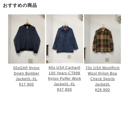
おすすめの商品
80s USA Carhartt
00sGAP Nylon
70s USA WoolRich
100 Years CT998
Down Bomber
Wool Nylon Boa
Nylon Puffer Work
Jacket/L-XL
Check Sports
Jacket/L-XL
¥17,900
Jacket/L
¥37,900
¥28,900