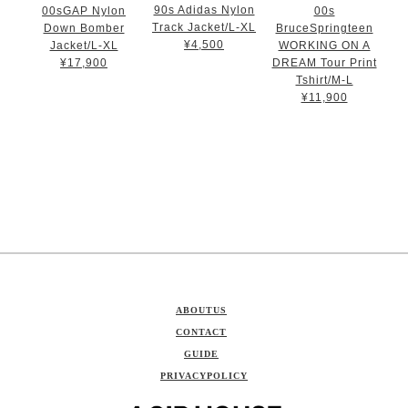
90s Adidas Nylon
00sGAP Nylon
00s
Track Jacket/L-XL
Down Bomber
BruceSpringteen
¥4,500
Jacket/L-XL
WORKING ON A
¥17,900
DREAM Tour Print
Tshirt/M-L
¥11,900
ABOUTUS
CONTACT
GUIDE
PRIVACYPOLICY