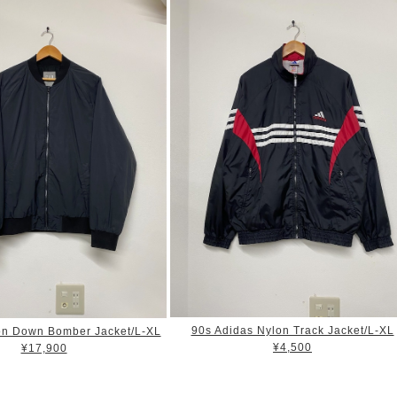
90s Adidas Nylon Track Jacket/L-XL
n Down Bomber Jacket/L-XL
¥4,500
¥17,900