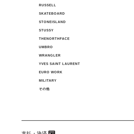
RUSSELL
SKATEBOARD
STONEISLAND
STUSSY
THENORTHFACE
UMBRO
WRANGLER
YVES SAINT LAURENT
EURO WORK
MILITARY
その他
支払・決済