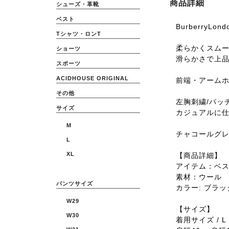
商品詳細
シューズ・革靴
ベスト
BurberryL
Tシャツ・ロンT
柔らかくスム
ショーツ
滑らかさで上
スポーツ
ACIDHOUSE ORIGINAL
前端・アーム
その他
左胸刺繍/パッ
サイズ
カジュアルに仕
M
チャコールグ
L
XL
【商品詳細】
アイテム：ベ
素材：ウール
パンツサイズ
カラー: ブラッ
W29
【サイズ】
W30
着用サイズ / L