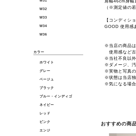
肩幅46cm身幅1
W31
（※測定値の
W32
W33
【コンディシ
GOOD 使用
W34
W36
※当店の商品は全
使用感など古
カラー
※当社不良以
ホワイト
※ダメージ、
※実物と写真
グレー
※状態は当店
ベージュ
※気になる場
ブラック
ブルー・インディゴ
ネイビー
レッド
ピンク
おすすめの商
エンジ