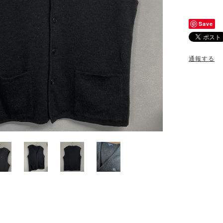
Save
通報する