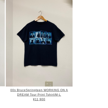
00s BruceSpringteen WORKING ON A
DREAM Tour Print Tshirt/M-L
¥11,900