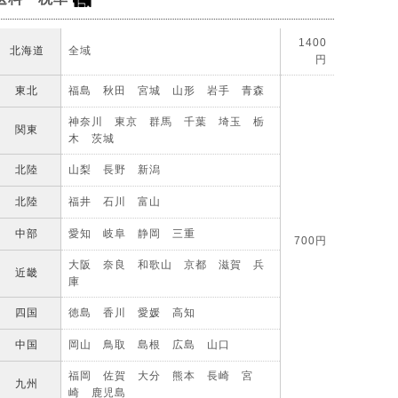
1400
北海道
全域
円
東北
福島 秋田 宮城 山形 岩手 青森
神奈川 東京 群馬 千葉 埼玉 栃
関東
木 茨城
北陸
山梨 長野 新潟
北陸
福井 石川 富山
中部
愛知 岐阜 静岡 三重
700円
大阪 奈良 和歌山 京都 滋賀 兵
近畿
庫
四国
徳島 香川 愛媛 高知
中国
岡山 鳥取 島根 広島 山口
福岡 佐賀 大分 熊本 長崎 宮
九州
崎 鹿児島