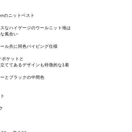
ondonのニットベスト
ースなハイゲージのウールニット地は
品な風合い
ホール共に同色パイピング仕様
チポケットと
立ててあるデザインも特徴的な1着
レーとブラックの中間色
スト
ク