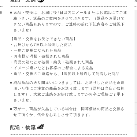
用
■ 返品・交換は、お届け後7日以内にメールまたはお電話にてご連
絡下さい。返品のご案内をさせて頂きます。（返品をお受けで
きない商品もありますので、ご連絡の前に下記内容をご確認下
さいませ）
【返品・交換をお受けできない商品】
。
・お届けから7日以上経過した商品
・一度ご使用になられた商品
・お客様が汚損・破損された商品
・商品の箱などが破損・紛失・破棄された商品
・イメージ違いなどお客様のご都合による返品
・返品・交換のご連絡から、1週間以上経過して到着した商品
■ 納品商品の送り間違いにつきましては、お送りした商品を返送
頂いた後にご注文の商品をお送り致します（送料は当店が負担
します）。大変ご迷惑をお掛け致しますが何卒ご理解ご了承下
さいませ。
■ 万が一、商品が欠品している場合は、同等価格の商品と交換さ
せて頂くか、代金をお返しさせて頂きます。
配送・物流