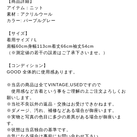
【商品詳細】
アイテム：ニット
素材：アクリルウール
カラー: パープルグレー
【サイズ】
着用サイズ / L
肩幅60cm身幅113cm着丈66cm袖丈54cm
（※測定値の若干の誤差はご了承下さいませ。）
【コンディション】
GOOD 全体的に使用感あります。
※当店の商品は全てVINTAGE,USEDですので
使用感など古着という事をご理解の上ご注文よろしくお
願いします。
※当社不良以外の返品・交換はお受けできかねます。
※ダメージ、汚れ、補修などある場合が御座います。
※実物と写真の色目に多少の差異がある場合が御座いま
す。
※状態は当店独自の基準です。
※気になる場合は事前にお問い合わせ下さい。