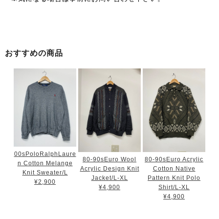
おすすめの商品
00sPoloRalphLaure
80-90sEuro Wool
80-90sEuro Acrylic
n Cotton Melange
Acrylic Design Knit
Cotton Native
Knit Sweater/L
Jacket/L-XL
Pattern Knit Polo
¥2,900
¥4,900
Shirt/L-XL
¥4,900