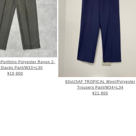
sPortfolio Polyester Rayon 2-
s Slacks Pant/W33×L30
¥10,900
60sUSAF TROPICAL Wool/Polyester
Trousers Pant/W34×L34
¥21,900