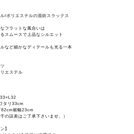
ル/ポリエステルの混紡スラックス
うなフラットな風合いは
あるスムースで上品なシルエット
クルなど細かなディテールも光る一本
ンツ
ポリエステル
33×L32
ワタリ33cm
82cm裾幅23cm
若干の誤差はご了承下さいませ。）
ョン】