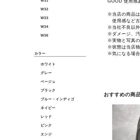
GOOD 使用
W31
W32
※当店の商品は全
W33
使用感など古
※当社不良以
W34
※ダメージ、
W36
※実物と写真
※状態は当店
※気になる場
カラー
ホワイト
グレー
ベージュ
ブラック
おすすめの商
ブルー・インディゴ
ネイビー
レッド
ピンク
エンジ