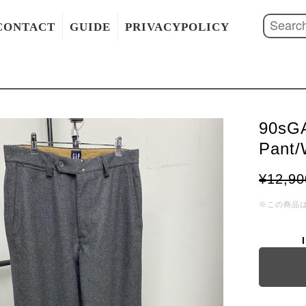
CONTACT
GUIDE
PRIVACYPOLICY
90sGA
Pant
¥12,90
※この商品