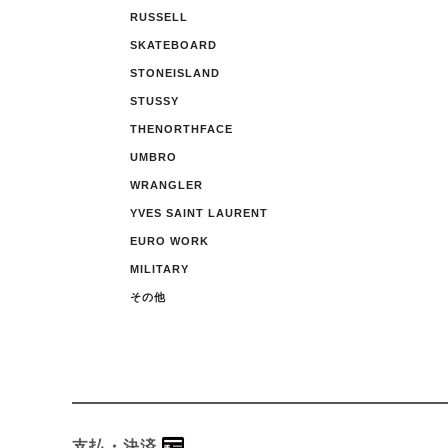
RUSSELL
SKATEBOARD
STONEISLAND
STUSSY
THENORTHFACE
UMBRO
WRANGLER
YVES SAINT LAURENT
EURO WORK
MILITARY
その他
支払・決済