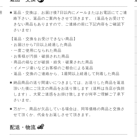
用
■ 返品・交換は、お届け後7日以内にメールまたはお電話にてご連
絡下さい。返品のご案内をさせて頂きます。（返品をお受けで
きない商品もありますので、ご連絡の前に下記内容をご確認下
さいませ）
【返品・交換をお受けできない商品】
。
・お届けから7日以上経過した商品
・一度ご使用になられた商品
・お客様が汚損・破損された商品
・商品の箱などが破損・紛失・破棄された商品
・イメージ違いなどお客様のご都合による返品
・返品・交換のご連絡から、1週間以上経過して到着した商品
■ 納品商品の送り間違いにつきましては、お送りした商品を返送
頂いた後にご注文の商品をお送り致します（送料は当店が負担
します）。大変ご迷惑をお掛け致しますが何卒ご理解ご了承下
さいませ。
■ 万が一、商品が欠品している場合は、同等価格の商品と交換さ
せて頂くか、代金をお返しさせて頂きます。
配送・物流