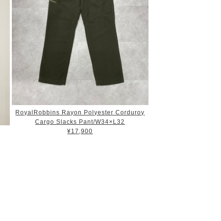
RoyalRobbins Rayon Polyester Corduroy
Cargo Slacks Pant/W34×L32
¥17,900