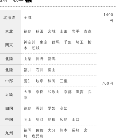
1400
北海道
全域
円
東北
福島 秋田 宮城 山形 岩手 青森
神奈川 東京 群馬 千葉 埼玉 栃
関東
木 茨城
北陸
山梨 長野 新潟
北陸
福井 石川 富山
中部
愛知 岐阜 静岡 三重
700円
大阪 奈良 和歌山 京都 滋賀 兵
近畿
庫
四国
徳島 香川 愛媛 高知
中国
岡山 鳥取 島根 広島 山口
福岡 佐賀 大分 熊本 長崎 宮
九州
崎 鹿児島