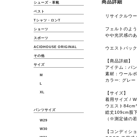
商品詳細
シューズ・革靴
ベスト
リサイクルウー
Tシャツ・ロンT
フェルトのよ
ショーツ
やや光沢感の
スポーツ
ACIDHOUSE ORIGINAL
ウエストバッ
その他
【商品詳細】
サイズ
アイテム：パ
素材：ウール
M
カラー: グレー
L
XL
【サイズ】
着用サイズ / W
ウエスト84cm
パンツサイズ
総丈109cm股下
（※測定値の
W29
W30
【コンディシ