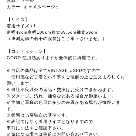
素材：ウール
カラー: キャメルベージュ
【サイズ】
着用サイズ / L
肩幅47cm身幅108cm着丈69.5cm袖丈59cm
（※測定値の若干の誤差はご了承下さいませ。）
【コンディション】
GOOD 使用感ありますが全体的に綺麗です。
※当店の商品は全てVINTAGE,USEDですので
使用感など古着という事をご理解の上ご注文よろしくお
願いします。
※当社不良以外の返品・交換はお受けできかねます。
※ダメージ、汚れ、補修などある場合が御座います。
※実物と写真の色目に多少の差異がある場合が御座いま
す。
※状態は当店独自の基準です。
※表記ではなく着用サイズとなりますので
事前に寸法をご確認下さい。
※気になる場合は事前にお問い合わせ下さい。