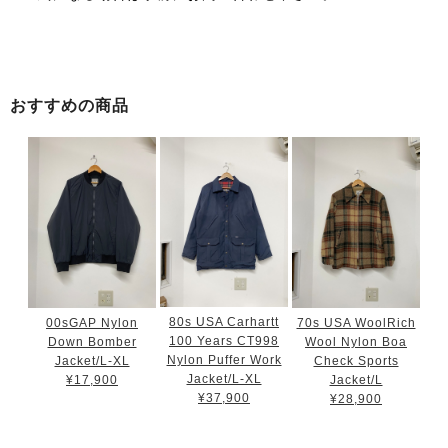
おすすめの商品
80s USA Carhartt
00sGAP Nylon
70s USA WoolRich
100 Years CT998
Down Bomber
Wool Nylon Boa
Nylon Puffer Work
Jacket/L-XL
Check Sports
Jacket/L-XL
¥17,900
Jacket/L
¥37,900
¥28,900