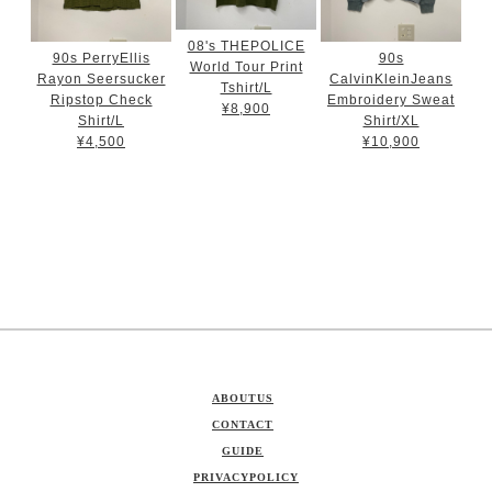
08's THEPOLICE
90s PerryEllis
90s
World Tour Print
Rayon Seersucker
CalvinKleinJeans
Tshirt/L
Ripstop Check
Embroidery Sweat
¥8,900
Shirt/L
Shirt/XL
¥4,500
¥10,900
ABOUTUS
CONTACT
GUIDE
PRIVACYPOLICY