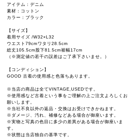
アイテム：デニム
素材：コットン
カラー：ブラック
【サイズ】
着用サイズ /W32×L32
ウエスト79cmワタリ28.5cm
総丈105.5cm股下81.5cm裾幅17cm
（※測定値の若干の誤差はご了承下さいませ。）
【コンディション】
GOOD 古着の使用感と色落ちあります。
※当店の商品は全てVINTAGE,USEDです。
※使用感など古着という事をご理解の上ご注文よろしくお
願いします。
※当社不良以外の返品・交換はお受けできかねます。
※ダメージ、汚れ、補修などある場合が御座います。
※実物と写真の色目に多少の差異がある場合が御座いま
す。
※状態は当店独自の基準です。