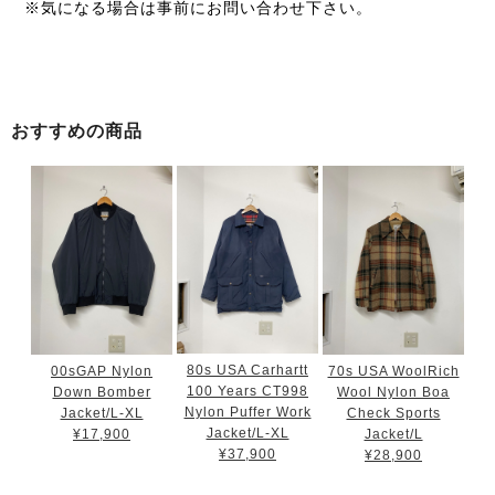
※気になる場合は事前にお問い合わせ下さい。
おすすめの商品
80s USA Carhartt
00sGAP Nylon
70s USA WoolRich
100 Years CT998
Down Bomber
Wool Nylon Boa
Nylon Puffer Work
Jacket/L-XL
Check Sports
Jacket/L-XL
¥17,900
Jacket/L
¥37,900
¥28,900