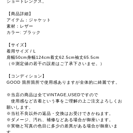
ショートレングス。
【商品詳細】
アイテム：ジャケット
素材：レザー
カラー: ブラック
【サイズ】
着用サイズ / L
肩幅50cm身幅124cm着丈62.5cm袖丈65.5cm
（※測定値の若干の誤差はご了承下さいませ。）
【コンディション】
GOOD 箇所箇所で使用感ありますが全体的に綺麗です。
※当店の商品は全てVINTAGE,USEDですので
使用感など古着という事をご理解の上ご注文よろしくお
願いします。
※当社不良以外の返品・交換はお受けできかねます。
※ダメージ、汚れ、補修などある場合が御座います。
※実物と写真の色目に多少の差異がある場合が御座いま
す。