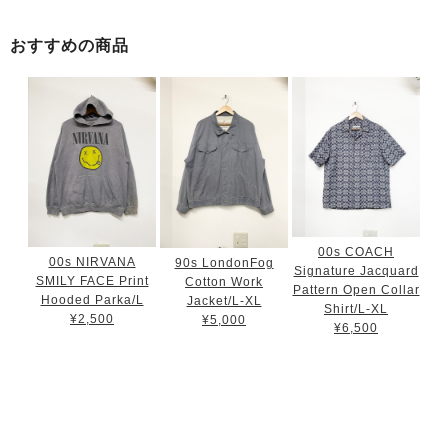
おすすめの商品
00s COACH
00s NIRVANA
90s LondonFog
Signature Jacquard
SMILY FACE Print
Cotton Work
Pattern Open Collar
Hooded Parka/L
Jacket/L-XL
Shirt/L-XL
¥2,500
¥5,000
¥6,500