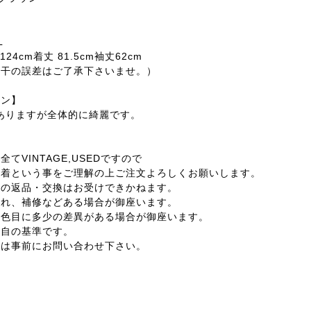
L
124cm着丈 81.5cm袖丈62cm
若干の誤差はご了承下さいませ。）
ョン】
感ありますが全体的に綺麗です。
てVINTAGE,USEDですので
着という事をご理解の上ご注文よろしくお願いします。
外の返品・交換はお受けできかねます。
汚れ、補修などある場合が御座います。
の色目に多少の差異がある場合が御座います。
独自の基準です。
合は事前にお問い合わせ下さい。