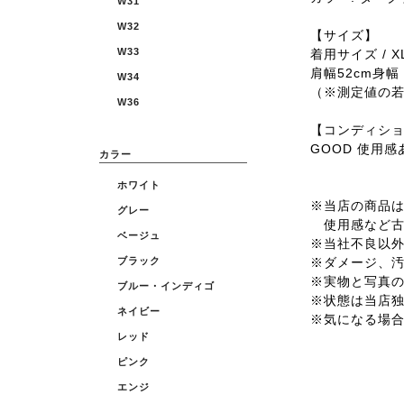
W31
W32
【サイズ】
W33
着用サイズ / X
肩幅52cm身幅 
W34
（※測定値の
W36
【コンディシ
GOOD 使用
カラー
ホワイト
※当店の商品は全
グレー
使用感など古
ベージュ
※当社不良以
※ダメージ、
ブラック
※実物と写真
ブルー・インディゴ
※状態は当店
ネイビー
※気になる場
レッド
ピンク
エンジ