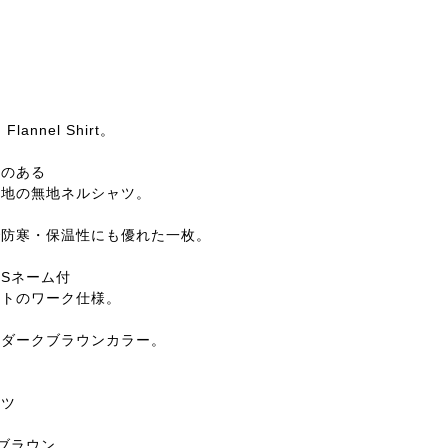
。
 Flannel Shirt。
感のある
ス地の無地ネルシャツ。
で防寒・保温性にも優れた一枚。
ISネーム付
ットのワーク仕様。
のダークブラウンカラー。
ャツ
ン
クブラウン