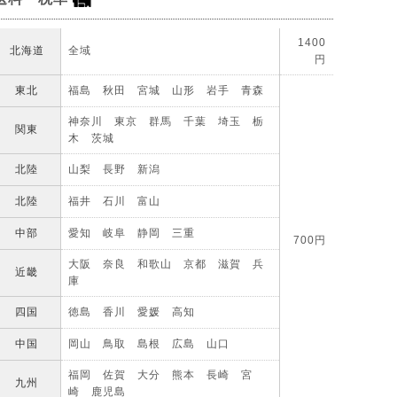
1400
北海道
全域
円
東北
福島 秋田 宮城 山形 岩手 青森
神奈川 東京 群馬 千葉 埼玉 栃
関東
木 茨城
北陸
山梨 長野 新潟
北陸
福井 石川 富山
中部
愛知 岐阜 静岡 三重
700円
大阪 奈良 和歌山 京都 滋賀 兵
近畿
庫
四国
徳島 香川 愛媛 高知
中国
岡山 鳥取 島根 広島 山口
福岡 佐賀 大分 熊本 長崎 宮
九州
崎 鹿児島