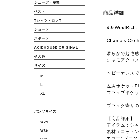
シューズ・革靴
ベスト
商品詳細
Tシャツ・ロンT
90sWoolRich
ショーツ
スポーツ
Chamois Cloth
ACIDHOUSE ORIGINAL
滑らかで起毛
その他
シャモアクロ
サイズ
ヘビーオンス
M
L
左胸ポケットP
フラップポケ
XL
ブラック寄り
パンツサイズ
【商品詳細】
W29
アイテム：シ
W30
素材：コット
カラー: ダー