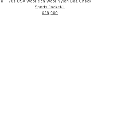
le
70s USA WoolRich Wool Nylon Boa Check
Sports Jacket/L
¥28,900