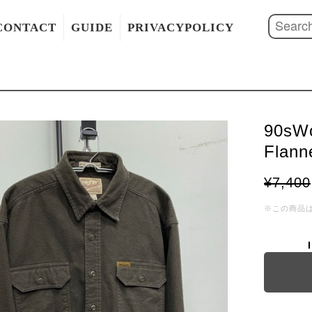
CONTACT
GUIDE
PRIVACYPOLICY
90sWo
Flann
¥7,400
※この商品