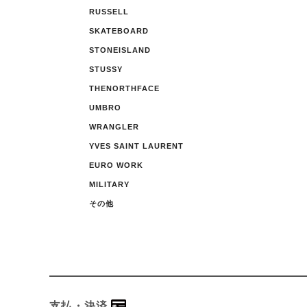
RUSSELL
SKATEBOARD
STONEISLAND
STUSSY
THENORTHFACE
UMBRO
WRANGLER
YVES SAINT LAURENT
EURO WORK
MILITARY
その他
支払・決済