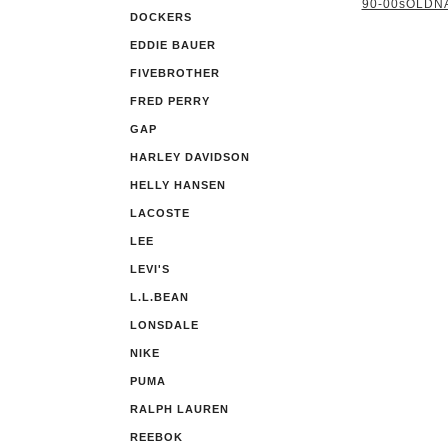
90-00sOLDNA
DOCKERS
EDDIE BAUER
FIVEBROTHER
FRED PERRY
GAP
HARLEY DAVIDSON
HELLY HANSEN
LACOSTE
LEE
LEVI'S
L.L.BEAN
LONSDALE
NIKE
PUMA
RALPH LAUREN
REEBOK