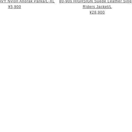
VY Nylon Anorak Parka/L-XL
80-90s HIGHSIGN Suede Leather Sing
¥5,900
Riders Jacket/L
¥28,900