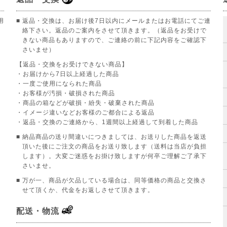
用
■ 返品・交換は、お届け後7日以内にメールまたはお電話にてご連
絡下さい。返品のご案内をさせて頂きます。（返品をお受けで
きない商品もありますので、ご連絡の前に下記内容をご確認下
さいませ）
【返品・交換をお受けできない商品】
。
・お届けから7日以上経過した商品
・一度ご使用になられた商品
・お客様が汚損・破損された商品
・商品の箱などが破損・紛失・破棄された商品
・イメージ違いなどお客様のご都合による返品
・返品・交換のご連絡から、1週間以上経過して到着した商品
■ 納品商品の送り間違いにつきましては、お送りした商品を返送
頂いた後にご注文の商品をお送り致します（送料は当店が負担
します）。大変ご迷惑をお掛け致しますが何卒ご理解ご了承下
さいませ。
■ 万が一、商品が欠品している場合は、同等価格の商品と交換さ
せて頂くか、代金をお返しさせて頂きます。
配送・物流