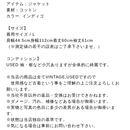
アイテム：ジャケット
素材：コットン
カラー: インディゴ
【サイズ】
着用サイズ / L
肩幅44.5cm身幅112cm着丈60cm袖丈61cm
（※測定値の若干の誤差はご了承下さいませ。）
コンディション】
USED 袖・裾など小穴ありますが全体的に綺麗です。
※当店の商品は全てVINTAGE,USEDですので
使用感など古着という事をご理解の上ご注文よろしくお
願いします。
※当社不良以外の返品・交換はお受けできかねます。
※ダメージ、汚れ、補修などある場合が御座います。
※実物と写真の色目に多少の差異がある場合が御座いま
す。
※状態は当店独自の基準です。
※気になる場合は事前にお問い合わせ下さい。