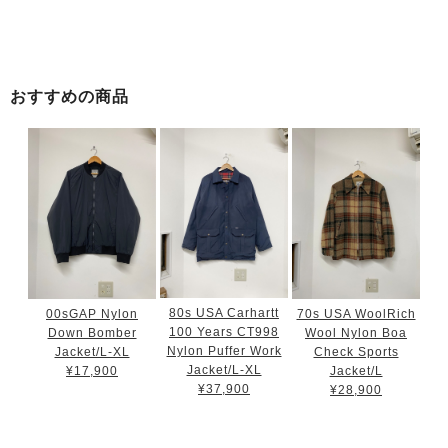
おすすめの商品
80s USA Carhartt
00sGAP Nylon
70s USA WoolRich
100 Years CT998
Down Bomber
Wool Nylon Boa
Nylon Puffer Work
Jacket/L-XL
Check Sports
Jacket/L-XL
¥17,900
Jacket/L
¥37,900
¥28,900