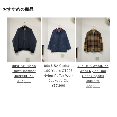
おすすめの商品
80s USA Carhartt
00sGAP Nylon
70s USA WoolRich
100 Years CT998
Down Bomber
Wool Nylon Boa
Nylon Puffer Work
Jacket/L-XL
Check Sports
Jacket/L-XL
¥17,900
Jacket/L
¥37,900
¥28,900