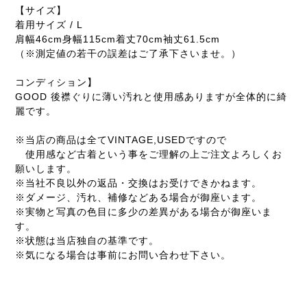
【サイズ】
着用サイズ / L
肩幅46cm身幅115cm着丈70cm袖丈61.5cm
（※測定値の若干の誤差はご了承下さいませ。）
コンディション】
GOOD 後襟ぐりに薄い汚れと使用感ありますが全体的に綺
麗です。
※当店の商品は全てVINTAGE,USEDですので
使用感など古着という事をご理解の上ご注文よろしくお
願いします。
※当社不良以外の返品・交換はお受けできかねます。
※ダメージ、汚れ、補修などある場合が御座います。
※実物と写真の色目に多少の差異がある場合が御座いま
す。
※状態は当店独自の基準です。
※気になる場合は事前にお問い合わせ下さい。