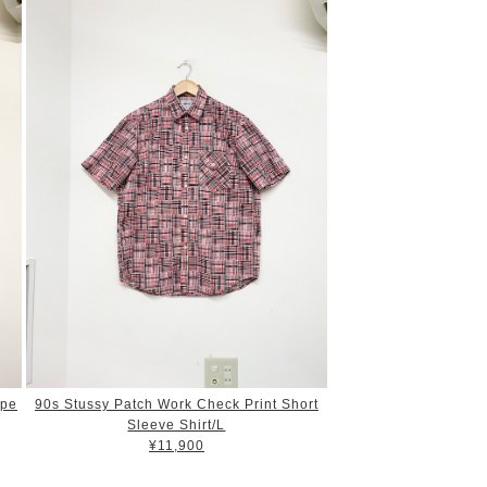
ipe
90s Stussy Patch Work Check Print Short
Sleeve Shirt/L
¥11,900