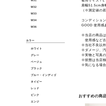
着用サイズ / L
W31
肩幅51.5cm身
W32
（※測定値の
W33
コンディショ
W34
GOOD 使用
W36
※当店の商品は全
使用感など古
カラー
※当社不良以
ホワイト
※ダメージ、
※実物と写真
グレー
※状態は当店
ベージュ
※気になる場
ブラック
ブルー・インディゴ
ネイビー
レッド
ピンク
おすすめの商
エンジ