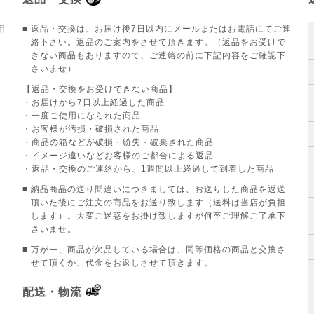
用
■ 返品・交換は、お届け後7日以内にメールまたはお電話にてご連
絡下さい。返品のご案内をさせて頂きます。（返品をお受けで
きない商品もありますので、ご連絡の前に下記内容をご確認下
さいませ）
【返品・交換をお受けできない商品】
。
・お届けから7日以上経過した商品
・一度ご使用になられた商品
・お客様が汚損・破損された商品
・商品の箱などが破損・紛失・破棄された商品
・イメージ違いなどお客様のご都合による返品
・返品・交換のご連絡から、1週間以上経過して到着した商品
■ 納品商品の送り間違いにつきましては、お送りした商品を返送
頂いた後にご注文の商品をお送り致します（送料は当店が負担
します）。大変ご迷惑をお掛け致しますが何卒ご理解ご了承下
さいませ。
■ 万が一、商品が欠品している場合は、同等価格の商品と交換さ
せて頂くか、代金をお返しさせて頂きます。
配送・物流