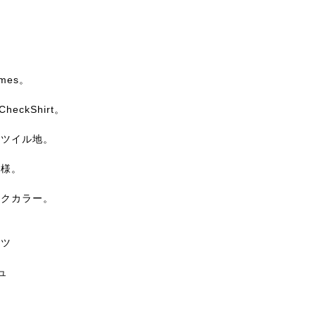
ames。
lCheckShirt。
ンツイル地。
仕様。
ックカラー。
ャツ
ン
ュ