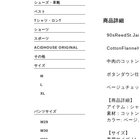
シューズ・革靴
ベスト
商品詳細
Tシャツ・ロンT
ショーツ
90sReedSt.J
スポーツ
CottonFlanne
ACIDHOUSE ORIGINAL
その他
中肉のコット
サイズ
ボタンダウン
M
L
ベージュチェ
XL
【商品詳細】
アイテム：シ
パンツサイズ
素材：コット
カラー: ベージ
W29
W30
【サイズ】