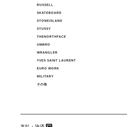
RUSSELL
SKATEBOARD
STONEISLAND
STUSSY
THENORTHFACE
UMBRO
WRANGLER
YVES SAINT LAURENT
EURO WORK
MILITARY
その他
支払・決済