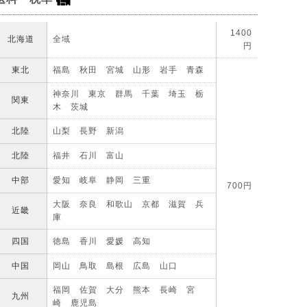
1400
北海道
全域
円
東北
福島 秋田 宮城 山形 岩手 青森
神奈川 東京 群馬 千葉 埼玉 栃
関東
木 茨城
北陸
山梨 長野 新潟
北陸
福井 石川 富山
中部
愛知 岐阜 静岡 三重
700円
大阪 奈良 和歌山 京都 滋賀 兵
近畿
庫
四国
徳島 香川 愛媛 高知
中国
岡山 鳥取 島根 広島 山口
福岡 佐賀 大分 熊本 長崎 宮
九州
崎 鹿児島