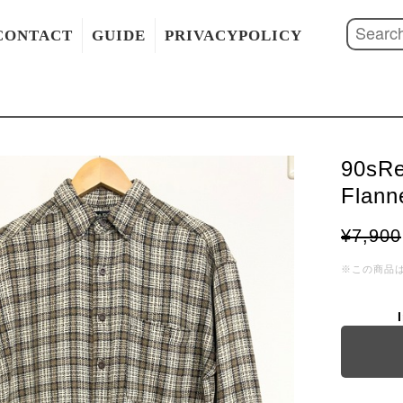
CONTACT
GUIDE
PRIVACYPOLICY
90sRe
Flann
¥7,900
※この商品