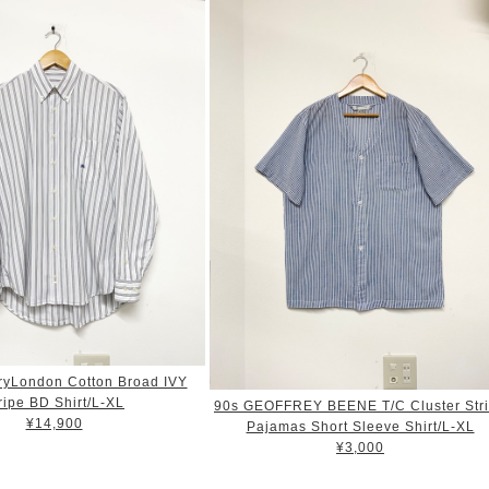
ryLondon Cotton Broad IVY
ripe BD Shirt/L-XL
90s GEOFFREY BEENE T/C Cluster Str
¥14,900
Pajamas Short Sleeve Shirt/L-XL
¥3,000