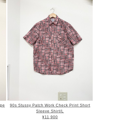
ipe
90s Stussy Patch Work Check Print Short
Sleeve Shirt/L
¥11,900