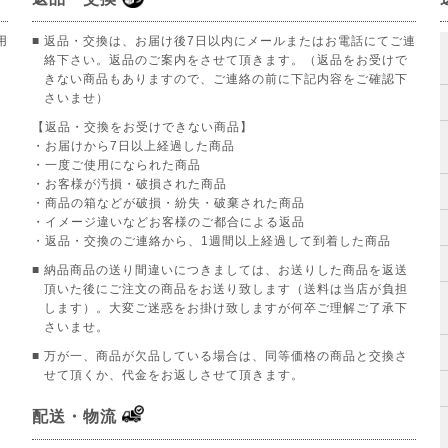
用
■ 返品・交換は、お届け後7日以内にメールまたはお電話にてご連
絡下さい。返品のご案内をさせて頂きます。（返品をお受けで
きない商品もありますので、ご連絡の前に下記内容をご確認下
さいませ）
【返品・交換をお受けできない商品】
。
・お届けから7日以上経過した商品
・一度ご使用になられた商品
・お客様が汚損・破損された商品
・商品の箱などが破損・紛失・破棄された商品
・イメージ違いなどお客様のご都合による返品
・返品・交換のご連絡から、1週間以上経過して到着した商品
■ 納品商品の送り間違いにつきましては、お送りした商品を返送
頂いた後にご注文の商品をお送り致します（送料は当店が負担
します）。大変ご迷惑をお掛け致しますが何卒ご理解ご了承下
さいませ。
■ 万が一、商品が欠品している場合は、同等価格の商品と交換さ
せて頂くか、代金をお返しさせて頂きます。
配送・物流