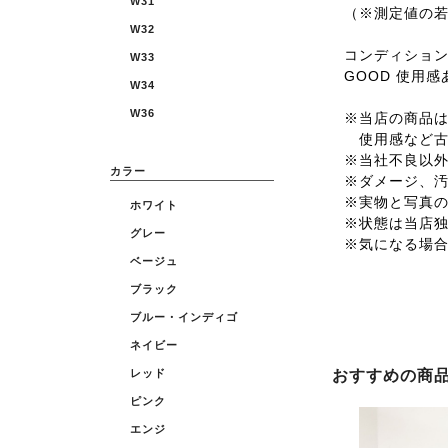
W31
（※測定値の
W32
コンディショ
W33
GOOD 使用
W34
W36
※当店の商品は全
使用感など古
※当社不良以
カラー
※ダメージ、
※実物と写真
ホワイト
※状態は当店
グレー
※気になる場
ベージュ
ブラック
ブルー・インディゴ
ネイビー
おすすめの商
レッド
ピンク
エンジ