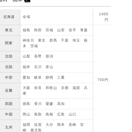
1400
北海道
全域
円
東北
福島 秋田 宮城 山形 岩手 青森
神奈川 東京 群馬 千葉 埼玉 栃
関東
木 茨城
北陸
山梨 長野 新潟
北陸
福井 石川 富山
中部
愛知 岐阜 静岡 三重
700円
大阪 奈良 和歌山 京都 滋賀 兵
近畿
庫
四国
徳島 香川 愛媛 高知
中国
岡山 鳥取 島根 広島 山口
福岡 佐賀 大分 熊本 長崎 宮
九州
崎 鹿児島