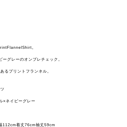
intFlannelShirt。
ビーグレーのオンブレチェック。
のあるプリントフランネル。
ャツ
ン
メル×ネイビーグレー
幅112cm着丈76cm袖丈59cm