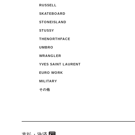
RUSSELL
SKATEBOARD
STONEISLAND
STUSSY
THENORTHFACE
UMBRO
WRANGLER
YVES SAINT LAURENT
EURO WORK
MILITARY
その他
支払・決済