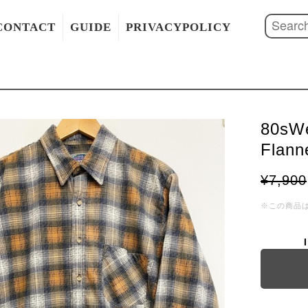
CONTACT
GUIDE
PRIVACYPOLICY
80sWe
Flanne
¥7,900
※この商品