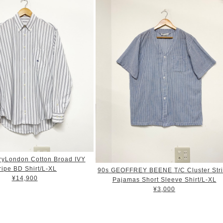
ryLondon Cotton Broad IVY
ripe BD Shirt/L-XL
90s GEOFFREY BEENE T/C Cluster Str
¥14,900
Pajamas Short Sleeve Shirt/L-XL
¥3,000