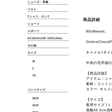
シューズ・革靴
ベスト
Tシャツ・ロンT
商品詳細
ショーツ
80sWeeds。
スポーツ
ACIDHOUSE ORIGINAL
OmbreCheckPr
その他
キャメル×ネイ
サイズ
M
中肉の毛羽感
L
【商品詳細】
XL
アイテム：シ
素材：コット
カラー: キャ
パンツサイズ
W29
【サイズ】
着用サイズ / L
W30
肩幅46.5cm身