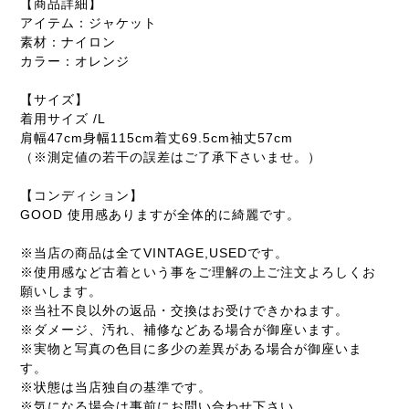
【商品詳細】
アイテム：ジャケット
素材：ナイロン
カラー：オレンジ
【サイズ】
着用サイズ /L
肩幅47cm身幅115cm着丈69.5cm袖丈57cm
（※測定値の若干の誤差はご了承下さいませ。）
【コンディション】
GOOD 使用感ありますが全体的に綺麗です。
※当店の商品は全てVINTAGE,USEDです。
※使用感など古着という事をご理解の上ご注文よろしくお
願いします。
※当社不良以外の返品・交換はお受けできかねます。
※ダメージ、汚れ、補修などある場合が御座います。
※実物と写真の色目に多少の差異がある場合が御座いま
す。
※状態は当店独自の基準です。
※気になる場合は事前にお問い合わせ下さい。