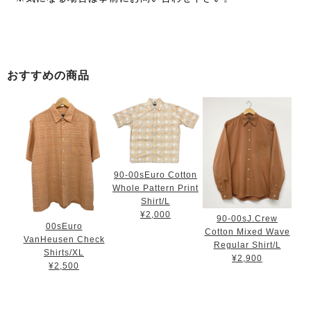
おすすめの商品
90-00sEuro Cotton
Whole Pattern Print
Shirt/L
¥2,000
90-00sJ.Crew
00sEuro
Cotton Mixed Wave
VanHeusen Check
Regular Shirt/L
Shirts/XL
¥2,900
¥2,500