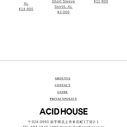
Short Sleeve
¥11,900
XL
Shirt/L-XL
¥14,900
¥3,000
ABOUTUS
CONTACT
GUIDE
PRIVACYPOLICY
〒024-0093 岩手県北上市本石町1丁目2-1