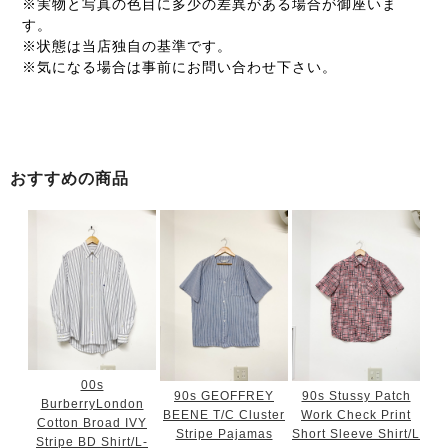
※実物と写真の色目に多少の差異がある場合が御座いま
す。
※状態は当店独自の基準です。
※気になる場合は事前にお問い合わせ下さい。
おすすめの商品
00s
90s GEOFFREY
90s Stussy Patch
BurberryLondon
BEENE T/C Cluster
Work Check Print
Cotton Broad IVY
Stripe Pajamas
Short Sleeve Shirt/L
Stripe BD Shirt/L-