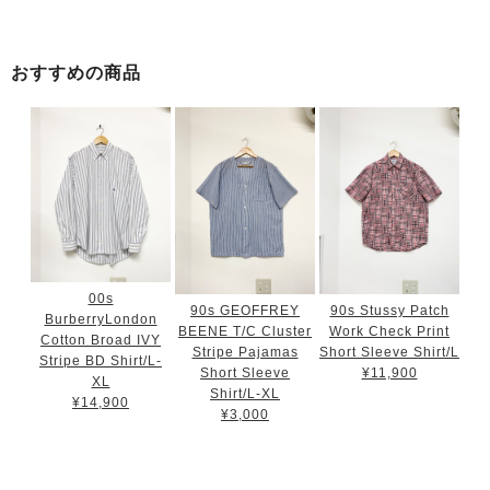
おすすめの商品
00s
90s GEOFFREY
90s Stussy Patch
BurberryLondon
BEENE T/C Cluster
Work Check Print
Cotton Broad IVY
Stripe Pajamas
Short Sleeve Shirt/L
Stripe BD Shirt/L-
Short Sleeve
¥11,900
XL
Shirt/L-XL
¥14,900
¥3,000