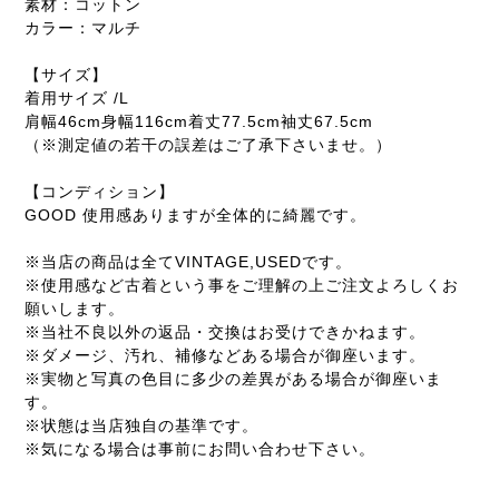
素材：コットン
カラー：マルチ
【サイズ】
着用サイズ /L
肩幅46cm身幅116cm着丈77.5cm袖丈67.5cm
（※測定値の若干の誤差はご了承下さいませ。）
【コンディション】
GOOD 使用感ありますが全体的に綺麗です。
※当店の商品は全てVINTAGE,USEDです。
※使用感など古着という事をご理解の上ご注文よろしくお
願いします。
※当社不良以外の返品・交換はお受けできかねます。
※ダメージ、汚れ、補修などある場合が御座います。
※実物と写真の色目に多少の差異がある場合が御座いま
す。
※状態は当店独自の基準です。
※気になる場合は事前にお問い合わせ下さい。