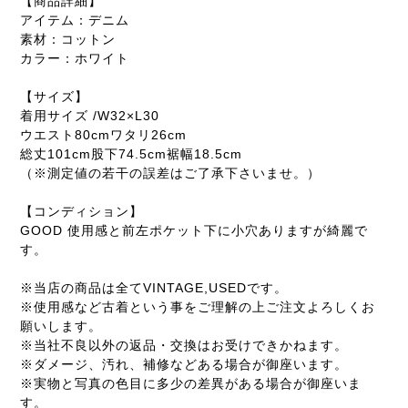
【商品詳細】
アイテム：デニム
素材：コットン
カラー：ホワイト
【サイズ】
着用サイズ /W32×L30
ウエスト80cmワタリ26cm
総丈101cm股下74.5cm裾幅18.5cm
（※測定値の若干の誤差はご了承下さいませ。）
【コンディション】
GOOD 使用感と前左ポケット下に小穴ありますが綺麗で
す。
※当店の商品は全てVINTAGE,USEDです。
※使用感など古着という事をご理解の上ご注文よろしくお
願いします。
※当社不良以外の返品・交換はお受けできかねます。
※ダメージ、汚れ、補修などある場合が御座います。
※実物と写真の色目に多少の差異がある場合が御座いま
す。