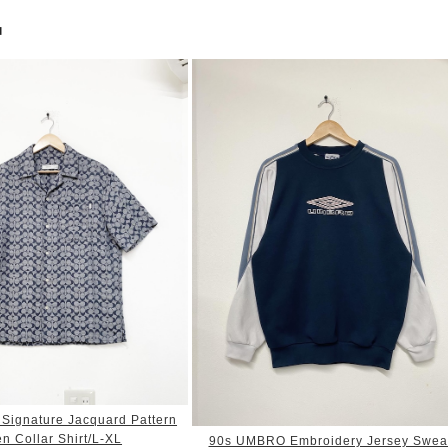
品
ignature Jacquard Pattern
n Collar Shirt/L-XL
90s UMBRO Embroidery Jersey Swea