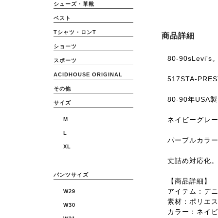
シューズ・革靴
ベスト
Tシャツ・ロンT
商品詳細
ショーツ
80-90sLevi's
スポーツ
ACIDHOUSE ORIGINAL
517STA-PRE
その他
80-90年USA
サイズ
ネイビーグレ
M
L
パープルカラ
XL
丈詰め対応化
パンツサイズ
【商品詳細】
アイテム：デ
W29
素材：ポリエ
W30
カラー：ネイ