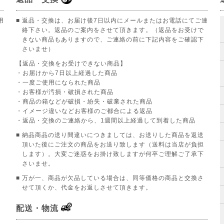
用
■ 返品・交換は、お届け後7日以内にメールまたはお電話にてご連
絡下さい。返品のご案内をさせて頂きます。（返品をお受けで
きない商品もありますので、ご連絡の前に下記内容をご確認下
さいませ）
【返品・交換をお受けできない商品】
。
・お届けから7日以上経過した商品
・一度ご使用になられた商品
・お客様が汚損・破損された商品
・商品の箱などが破損・紛失・破棄された商品
・イメージ違いなどお客様のご都合による返品
・返品・交換のご連絡から、1週間以上経過して到着した商品
■ 納品商品の送り間違いにつきましては、お送りした商品を返送
頂いた後にご注文の商品をお送り致します（送料は当店が負担
します）。大変ご迷惑をお掛け致しますが何卒ご理解ご了承下
さいませ。
■ 万が一、商品が欠品している場合は、同等価格の商品と交換さ
せて頂くか、代金をお返しさせて頂きます。
配送・物流