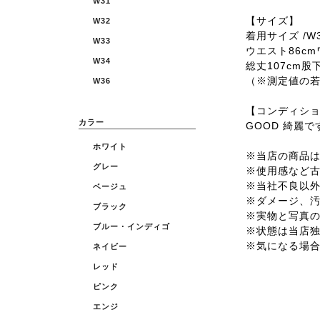
W31
【サイズ】
W32
着用サイズ /W3
W33
ウエスト86cm
W34
総丈107cm股下
（※測定値の
W36
【コンディシ
カラー
GOOD 綺麗で
ホワイト
※当店の商品は全
グレー
※使用感など
※当社不良以
ベージュ
※ダメージ、
ブラック
※実物と写真
ブルー・インディゴ
※状態は当店
※気になる場
ネイビー
レッド
ピンク
エンジ