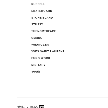
RUSSELL
SKATEBOARD
STONEISLAND
STUSSY
THENORTHFACE
UMBRO
WRANGLER
YVES SAINT LAURENT
EURO WORK
MILITARY
その他
支払・決済