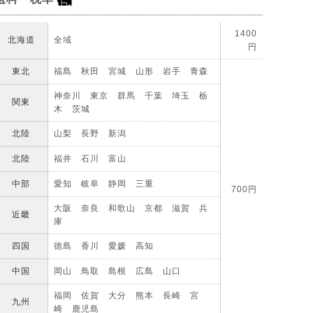
1400
北海道
全域
円
東北
福島 秋田 宮城 山形 岩手 青森
神奈川 東京 群馬 千葉 埼玉 栃
関東
木 茨城
北陸
山梨 長野 新潟
北陸
福井 石川 富山
中部
愛知 岐阜 静岡 三重
700円
大阪 奈良 和歌山 京都 滋賀 兵
近畿
庫
四国
徳島 香川 愛媛 高知
中国
岡山 鳥取 島根 広島 山口
福岡 佐賀 大分 熊本 長崎 宮
九州
崎 鹿児島