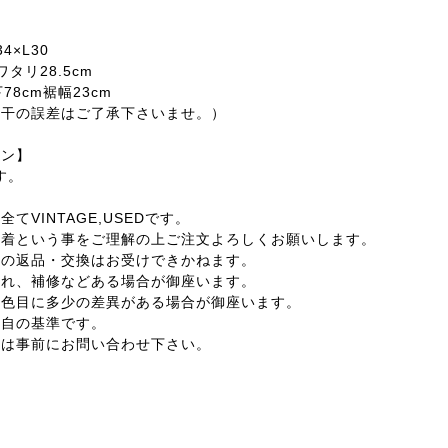
4×L30
ワタリ28.5cm
78cm裾幅23cm
若干の誤差はご了承下さいませ。）
ョン】
す。
てVINTAGE,USEDです。
古着という事をご理解の上ご注文よろしくお願いします。
外の返品・交換はお受けできかねます。
汚れ、補修などある場合が御座います。
の色目に多少の差異がある場合が御座います。
独自の基準です。
合は事前にお問い合わせ下さい。