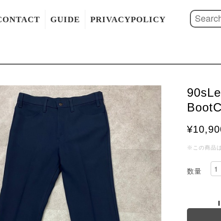
CONTACT
GUIDE
PRIVACYPOLICY
90sLe
Boot
¥10,90
※この商品
数量