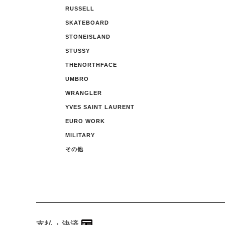
RUSSELL
SKATEBOARD
STONEISLAND
STUSSY
THENORTHFACE
UMBRO
WRANGLER
YVES SAINT LAURENT
EURO WORK
MILITARY
その他
支払・決済