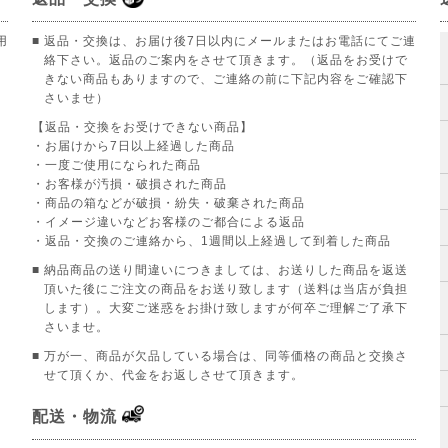
用
■ 返品・交換は、お届け後7日以内にメールまたはお電話にてご連
絡下さい。返品のご案内をさせて頂きます。（返品をお受けで
きない商品もありますので、ご連絡の前に下記内容をご確認下
さいませ）
【返品・交換をお受けできない商品】
。
・お届けから7日以上経過した商品
・一度ご使用になられた商品
・お客様が汚損・破損された商品
・商品の箱などが破損・紛失・破棄された商品
・イメージ違いなどお客様のご都合による返品
・返品・交換のご連絡から、1週間以上経過して到着した商品
■ 納品商品の送り間違いにつきましては、お送りした商品を返送
頂いた後にご注文の商品をお送り致します（送料は当店が負担
します）。大変ご迷惑をお掛け致しますが何卒ご理解ご了承下
さいませ。
■ 万が一、商品が欠品している場合は、同等価格の商品と交換さ
せて頂くか、代金をお返しさせて頂きます。
配送・物流