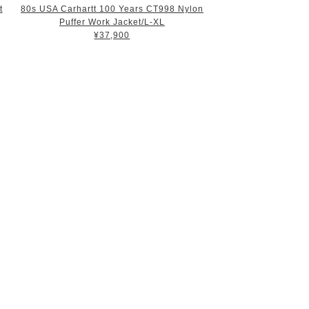
t
80s USA Carhartt 100 Years CT998 Nylon
Puffer Work Jacket/L-XL
¥37,900