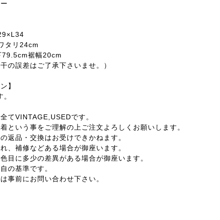
ビー
9×L34
ワタリ24cm
79.5cm裾幅20cm
若干の誤差はご了承下さいませ。）
ョン】
す。
てVINTAGE,USEDです。
古着という事をご理解の上ご注文よろしくお願いします。
外の返品・交換はお受けできかねます。
汚れ、補修などある場合が御座います。
の色目に多少の差異がある場合が御座います。
独自の基準です。
合は事前にお問い合わせ下さい。