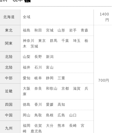
1400
北海道
全域
円
東北
福島 秋田 宮城 山形 岩手 青森
神奈川 東京 群馬 千葉 埼玉 栃
関東
木 茨城
北陸
山梨 長野 新潟
北陸
福井 石川 富山
中部
愛知 岐阜 静岡 三重
700円
大阪 奈良 和歌山 京都 滋賀 兵
近畿
庫
四国
徳島 香川 愛媛 高知
中国
岡山 鳥取 島根 広島 山口
福岡 佐賀 大分 熊本 長崎 宮
九州
崎 鹿児島