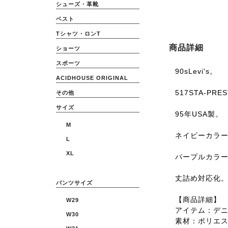
シューズ・革靴
ベスト
Tシャツ・ロンT
商品詳細
ショーツ
スポーツ
90sLevi's。
ACIDHOUSE ORIGINAL
517STA-PRE
その他
サイズ
95年USA製。
M
ネイビーカラ
L
XL
パープルカラ
丈詰め対応化
パンツサイズ
【商品詳細】
W29
アイテム：デ
W30
素材：ポリエ