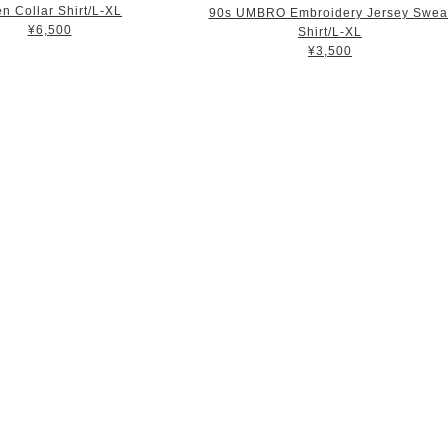
n Collar Shirt/L-XL
90s UMBRO Embroidery Jersey Swea
¥6,500
Shirt/L-XL
¥3,500