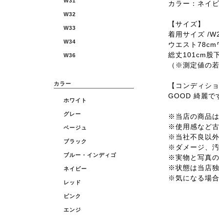
W31
カラー：ネイ
W32
【サイズ】
W33
着用サイズ /W2
W34
ウエスト78cm
総丈101cm股下
W36
（※測定値の
カラー
【コンディシ
GOOD 綺麗で
ホワイト
グレー
※当店の商品は全
※使用感など
ベージュ
※当社不良以
ブラック
※ダメージ、
ブルー・インディゴ
※実物と写真
※状態は当店
ネイビー
※気になる場
レッド
ピンク
エンジ