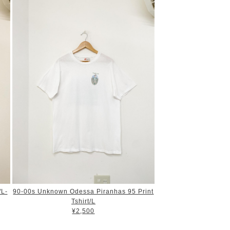
/L-
90-00s Unknown Odessa Piranhas 95 Print
Tshirt/L
¥2,500