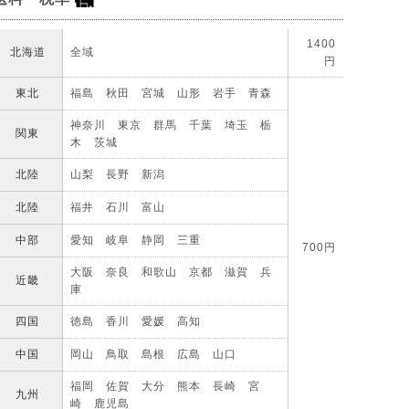
1400
北海道
全域
円
東北
福島 秋田 宮城 山形 岩手 青森
神奈川 東京 群馬 千葉 埼玉 栃
関東
木 茨城
北陸
山梨 長野 新潟
北陸
福井 石川 富山
中部
愛知 岐阜 静岡 三重
700円
大阪 奈良 和歌山 京都 滋賀 兵
近畿
庫
四国
徳島 香川 愛媛 高知
中国
岡山 鳥取 島根 広島 山口
福岡 佐賀 大分 熊本 長崎 宮
九州
崎 鹿児島