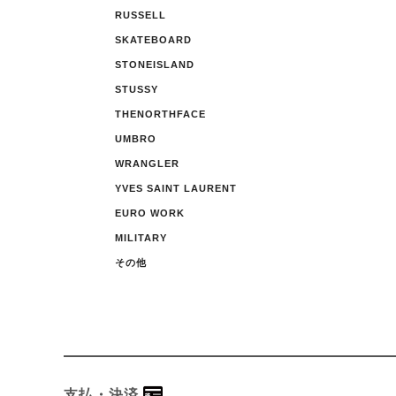
RUSSELL
SKATEBOARD
STONEISLAND
STUSSY
THENORTHFACE
UMBRO
WRANGLER
YVES SAINT LAURENT
EURO WORK
MILITARY
その他
支払・決済