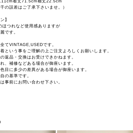
11cm着丈71.5cm袖丈22.5cm
若干の誤差はご了承下さいませ。）
ョン】
りのほつれなど使用感ありますが
です。
てVINTAGE,USEDです。
古着という事をご理解の上ご注文よろしくお願いします。
外の返品・交換はお受けできかねます。
汚れ、補修などある場合が御座います。
の色目に多少の差異がある場合が御座います。
独自の基準です。
合は事前にお問い合わせ下さい。
品