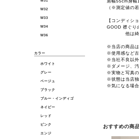
肩幅55cm身幅1
W31
（※測定値の
W32
W33
【コンディシ
GOOD 襟ぐ
W34
他は綺麗
W36
※当店の商品は全
※使用感など
カラー
※当社不良以
ホワイト
※ダメージ、
※実物と写真
グレー
※状態は当店
ベージュ
※気になる場
ブラック
ブルー・インディゴ
ネイビー
レッド
ピンク
おすすめの商
エンジ