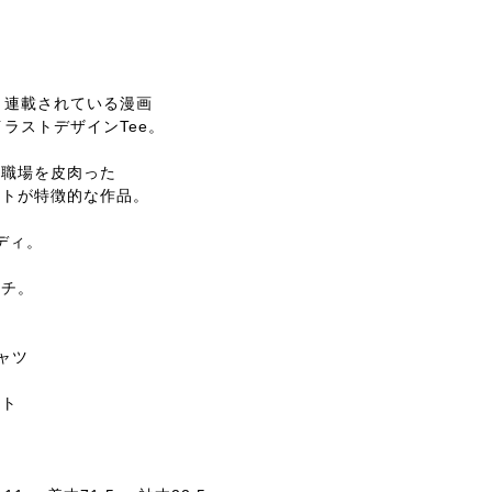
り連載されている漫画
のイラストデザインTee。
な職場を皮肉った
ストが特徴的な作品。
ボディ。
ッチ。
ャツ
ン
イト