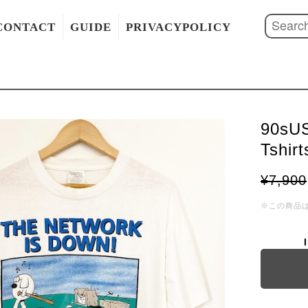
CONTACT
GUIDE
PRIVACYPOLICY
90sUS
Tshirt
¥7,900
※この商品