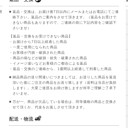
用
■ 返品・交換は、お届け後7日以内にメールまたはお電話にてご連
絡下さい。返品のご案内をさせて頂きます。（返品をお受けで
きない商品もありますので、ご連絡の前に下記内容をご確認下
さいませ）
【返品・交換をお受けできない商品】
。
・お届けから7日以上経過した商品
・一度ご使用になられた商品
・お客様が汚損・破損された商品
・商品の箱などが破損・紛失・破棄された商品
・イメージ違いなどお客様のご都合による返品
・返品・交換のご連絡から、1週間以上経過して到着した商品
■ 納品商品の送り間違いにつきましては、お送りした商品を返送
頂いた後にご注文の商品をお送り致します（送料は当店が負担
します）。大変ご迷惑をお掛け致しますが何卒ご理解ご了承下
さいませ。
■ 万が一、商品が欠品している場合は、同等価格の商品と交換さ
せて頂くか、代金をお返しさせて頂きます。
配送・物流