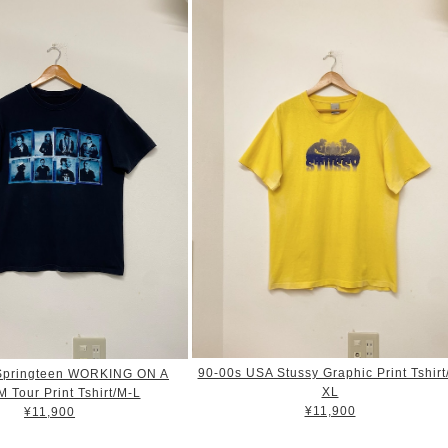
90-00s USA Stussy Graphic Print Tshirt
Springteen WORKING ON A
XL
Tour Print Tshirt/M-L
¥11,900
¥11,900