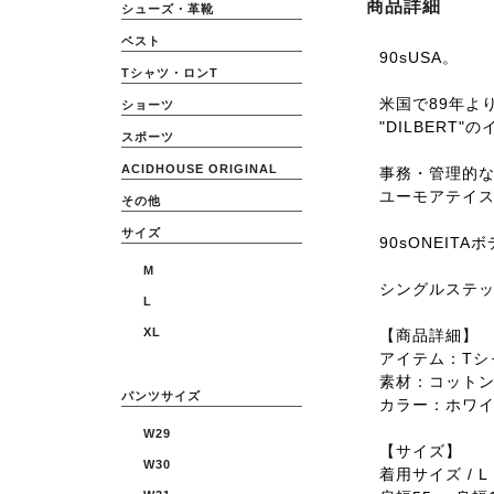
商品詳細
シューズ・革靴
ベスト
90sUSA。
Tシャツ・ロンT
米国で89年よ
ショーツ
"DILBERT"
スポーツ
ACIDHOUSE ORIGINAL
事務・管理的
ユーモアテイ
その他
サイズ
90sONEITA
M
シングルステ
L
XL
【商品詳細】
アイテム：Tシ
素材：コット
パンツサイズ
カラー：ホワ
W29
【サイズ】
W30
着用サイズ / L